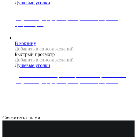
Душевые уголки
Душевая кабина REA, коллекция NIXON-2, 100 x 130 см,
раздвижная дверь, правая, 8 мм, стекло прозрачное,
профиль хром
101502
Р
В корзину
Добавить в список желаний
Быстрый просмотр
Добавить в список желаний
Душевые уголки
Душевая кабина REA, коллекция NIXON-2, 90 x 130 см,
раздвижная дверь, правая, 8 мм, стекло прозрачное,
профиль хром
92480
Р
Свяжитесь с нами