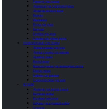
Гарнитур для туалета
Держатели для туалетной бумаги
Дозаторы жидкого мыла
Крючки
Мыльницы
Полки для душа
Поручни
Скребки для душа
Стаканы для зубных щеток
ИНЖЕНЕРНЫЕ СИСТЕМЫ
Донные клапаны для ванн
Донные клапаны для раковин
Душевые трапы
Инсталляции
Комплектующие для инженерных систем
Панели смыва
Сифоны для раковин
Сливы-переливы для ванн
КУХНЯ
Дозаторы для жидкого мыла
Кухонные мойки
Кухонные смесители
Сифоны для кухонной мойки
Сушилки