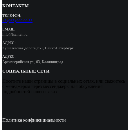
КОНТАКТЫ
ТЕЛЕФОН:
+7 (965) 000 90 55
EMAIL:
info@lsanteh.ru
АДРЕС:
Кушелевская дорога, 6к1, Санкт-Петербург
АДРЕС:
Артиллерийская ул., 63, Калининград
СОЦИАЛЬНЫЕ СЕТИ
Посетите наши страницы в социальных сетях, или свяжитесь
с менеджером через мессенджеры для обсуждения
подробностей вашего заказа
Политика конфиденциальности