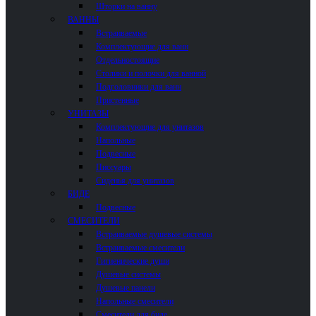
Шторки на ванну
ВАННЫ
Встраиваемые
Комплектующие для ванн
Отдельностоящие
Столики и полочки для ванной
Подголовники для ванн
Пристенные
УНИТАЗЫ
Комплектующие для унитазов
Напольные
Подвесные
Писсуары
Сиденья для унитазов
БИДЕ
Подвесные
СМЕСИТЕЛИ
Встраиваемые душевые системы
Встраиваемые смесители
Гигиенические души
Душевые системы
Душевые панели
Напольные смесители
Смесители для биде