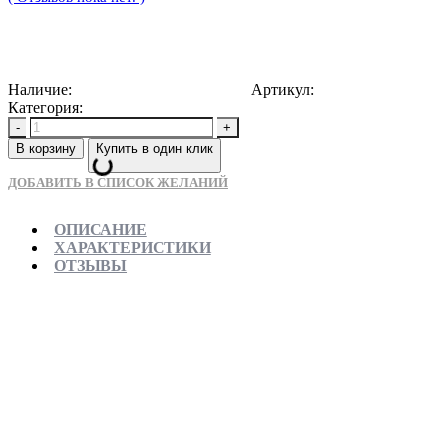
78750
Р
Наличие:
Доступно для предзаказа
Артикул:
5907709104488
Категория:
Душевые уголки
-
+
В корзину
Купить в один клик
ДОБАВИТЬ В СПИСОК ЖЕЛАНИЙ
ОПИСАНИЕ
ХАРАКТЕРИСТИКИ
ОТЗЫВЫ
Отправляем в день заказа
Официальная гарантия от магазина