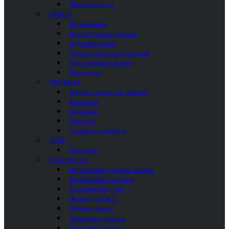
Шторки на ванну
ВАННЫ
Встраиваемые
Комплектующие для ванн
Отдельностоящие
Столики и полочки для ванной
Подголовники для ванн
Пристенные
УНИТАЗЫ
Комплектующие для унитазов
Напольные
Подвесные
Писсуары
Сиденья для унитазов
БИДЕ
Подвесные
СМЕСИТЕЛИ
Встраиваемые душевые системы
Встраиваемые смесители
Гигиенические души
Душевые системы
Душевые панели
Напольные смесители
Смесители для биде