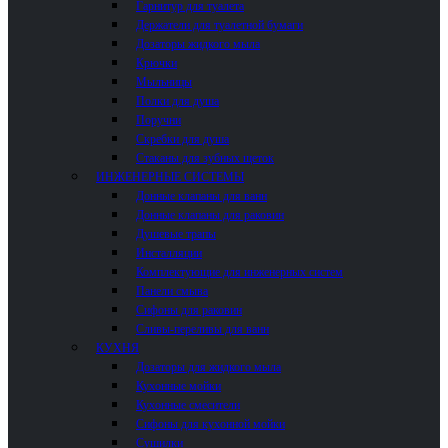
Гарнитур для туалета
Держатели для туалетной бумаги
Дозаторы жидкого мыла
Крючки
Мыльницы
Полки для душа
Поручни
Скребки для душа
Стаканы для зубных щеток
ИНЖЕНЕРНЫЕ СИСТЕМЫ
Донные клапаны для ванн
Донные клапаны для раковин
Душевые трапы
Инсталляции
Комплектующие для инженерных систем
Панели смыва
Сифоны для раковин
Сливы-переливы для ванн
КУХНЯ
Дозаторы для жидкого мыла
Кухонные мойки
Кухонные смесители
Сифоны для кухонной мойки
Сушилки