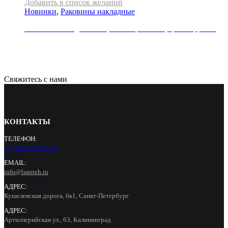
Добавить в список желаний
Новинки
,
Раковины накладные
Раковина накладная REA, коллекция SAMI, цвет терракот
33000
Р
Свяжитесь с нами
КОНТАКТЫ
ТЕЛЕФОН:
+7 (965) 000 90 55
EMAIL:
info@lsanteh.ru
АДРЕС:
Кушелевская дорога, 6к1, Санкт-Петербург
АДРЕС:
Артиллерийская ул., 63, Калининград