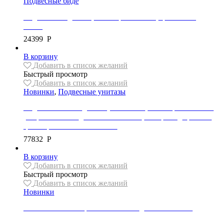
Подвесные биде
Подвесное биде REA, коллекция OLIVER, цвет белый
глянец
24399
Р
В корзину
Добавить в список желаний
Быстрый просмотр
Добавить в список желаний
Новинки
,
Подвесные унитазы
Подвесной безободковый унитаз REA, коллекция CARLO с
ультра-тонким сиденьем в комплекте, материал дюропласт,
цвет черный/ матовое золото
77832
Р
В корзину
Добавить в список желаний
Быстрый просмотр
Добавить в список желаний
Новинки
Унитаз ABBER Bequem AC1105P подвесной белый с
импульсным смывом