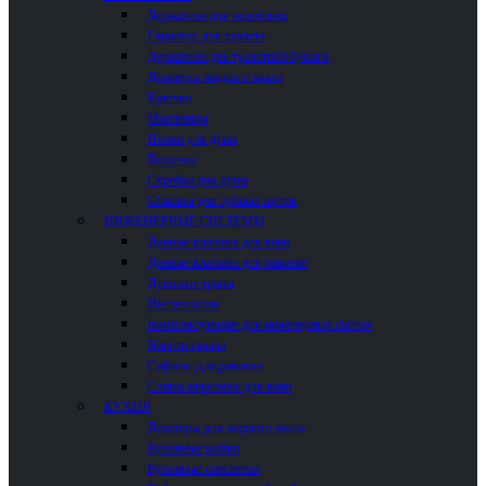
Держатели для полотенец
Гарнитур для туалета
Держатели для туалетной бумаги
Дозаторы жидкого мыла
Крючки
Мыльницы
Полки для душа
Поручни
Скребки для душа
Стаканы для зубных щеток
ИНЖЕНЕРНЫЕ СИСТЕМЫ
Донные клапаны для ванн
Донные клапаны для раковин
Душевые трапы
Инсталляции
Комплектующие для инженерных систем
Панели смыва
Сифоны для раковин
Сливы-переливы для ванн
КУХНЯ
Дозаторы для жидкого мыла
Кухонные мойки
Кухонные смесители