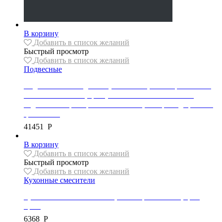
В корзину
Добавить в список желаний
Быстрый просмотр
Добавить в список желаний
Подвесные
Подвесной безободковый унитаз REA, коллекция CARLO
MINI GOLD EDGE, цвет унитаза белый/золотой обод,
сиденье с микролифтом в комплекте, материал дюропласт,
цвет белый
41451
Р
В корзину
Добавить в список желаний
Быстрый просмотр
Добавить в список желаний
Кухонные смесители
Кухонный смеситель Mexen, коллекция FOGGIA, цвет
хром
6368
Р