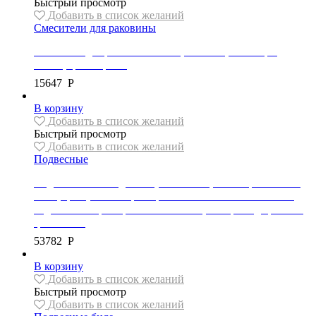
Быстрый просмотр
Добавить в список желаний
Смесители для раковины
Смеситель для раковины Mexen, высокий, коллекция
CRUX, цвет черный
15647
Р
В корзину
Добавить в список желаний
Быстрый просмотр
Добавить в список желаний
Подвесные
Подвесной безободковый унитаз REA, коллекция CARLO
MINI, цвет унитаза брашированное золото/белый глянец,
сиденье с микролифтом в комплекте, материал дюропласт,
цвет белый
53782
Р
В корзину
Добавить в список желаний
Быстрый просмотр
Добавить в список желаний