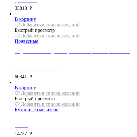
цвет белый
33818
Р
В корзину
Добавить в список желаний
Быстрый просмотр
Добавить в список желаний
Подвесные
Подвесной безободковый унитаз REA, коллекция CARLO
MINI GOLD EDGE, цвет унитаза черный/золотой обод,
сиденье с микролифтом в комплекте, материал дюропласт,
цвет черный матовый
60341
Р
В корзину
Добавить в список желаний
Быстрый просмотр
Добавить в список желаний
Кухонные смесители
Смеситель кухонный REA, коллекция Polo, цвет черный/
золото
14727
Р