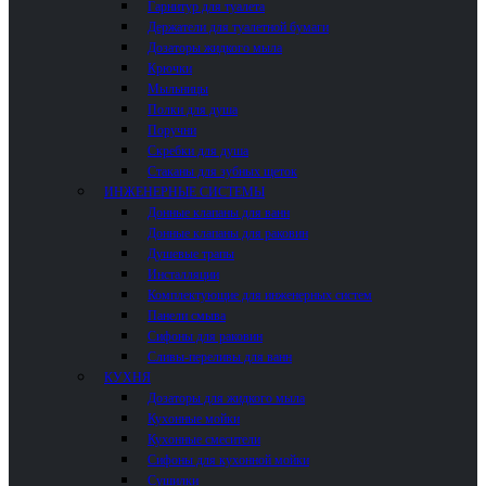
Гарнитур для туалета
Держатели для туалетной бумаги
Дозаторы жидкого мыла
Крючки
Мыльницы
Полки для душа
Поручни
Скребки для душа
Стаканы для зубных щеток
ИНЖЕНЕРНЫЕ СИСТЕМЫ
Донные клапаны для ванн
Донные клапаны для раковин
Душевые трапы
Инсталляции
Комплектующие для инженерных систем
Панели смыва
Сифоны для раковин
Сливы-переливы для ванн
КУХНЯ
Дозаторы для жидкого мыла
Кухонные мойки
Кухонные смесители
Сифоны для кухонной мойки
Сушилки