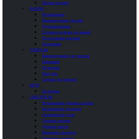
Шторки на ванну
ВАННЫ
Встраиваемые
Комплектующие для ванн
Отдельностоящие
Столики и полочки для ванной
Подголовники для ванн
Пристенные
УНИТАЗЫ
Комплектующие для унитазов
Напольные
Подвесные
Писсуары
Сиденья для унитазов
БИДЕ
Подвесные
СМЕСИТЕЛИ
Встраиваемые душевые системы
Встраиваемые смесители
Гигиенические души
Душевые системы
Душевые панели
Напольные смесители
Смесители для биде