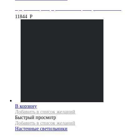
Бра, коллекция X, цвет белый/черный, APP1230-2W
11844
Р
В корзину
Добавить в список желаний
Быстрый просмотр
Добавить в список желаний
Настенные светильники
Бра, коллекция X, цвет хром, APP1228-2W