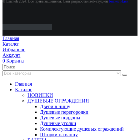
© Lsanteh 2024. Все права защищены. Сайт разработан веб-студией
Бизнес Идея
Главная
Каталог
Избранное
Аккаунт
0
Корзина
Главная
Каталог
НОВИНКИ
ДУШЕВЫЕ ОГРАЖДЕНИЯ
Двери в нишу
Душевые перегородки
Душевые поддоны
Душевые уголки
Комплектующие душевых ограждений
Шторки на ванну