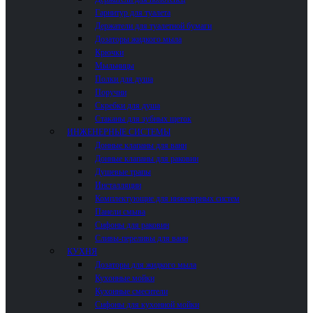
Гарнитур для туалета
Держатели для туалетной бумаги
Дозаторы жидкого мыла
Крючки
Мыльницы
Полки для душа
Поручни
Скребки для душа
Стаканы для зубных щеток
ИНЖЕНЕРНЫЕ СИСТЕМЫ
Донные клапаны для ванн
Донные клапаны для раковин
Душевые трапы
Инсталляции
Комплектующие для инженерных систем
Панели смыва
Сифоны для раковин
Сливы-переливы для ванн
КУХНЯ
Дозаторы для жидкого мыла
Кухонные мойки
Кухонные смесители
Сифоны для кухонной мойки