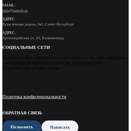
EMAIL:
info@lsanteh.ru
АДРЕС:
Кушелевская дорога, 6к1, Санкт-Петербург
АДРЕС:
Артиллерийская ул., 63, Калининград
СОЦИАЛЬНЫЕ СЕТИ
Посетите наши страницы в социальных сетях, или свяжитесь
с менеджером через мессенджеры для обсуждения
подробностей вашего заказа
Политика конфиденциальности
ОБРАТНАЯ СВЯЗЬ
Позвонить
Написать