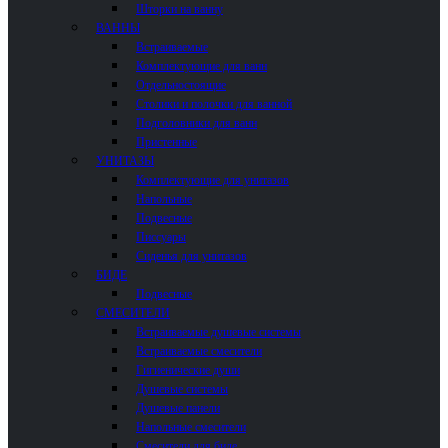
Шторки на ванну
ВАННЫ
Встраиваемые
Комплектующие для ванн
Отдельностоящие
Столики и полочки для ванной
Подголовники для ванн
Пристенные
УНИТАЗЫ
Комплектующие для унитазов
Напольные
Подвесные
Писсуары
Сиденья для унитазов
БИДЕ
Подвесные
СМЕСИТЕЛИ
Встраиваемые душевые системы
Встраиваемые смесители
Гигиенические души
Душевые системы
Душевые панели
Напольные смесители
Смесители для биде