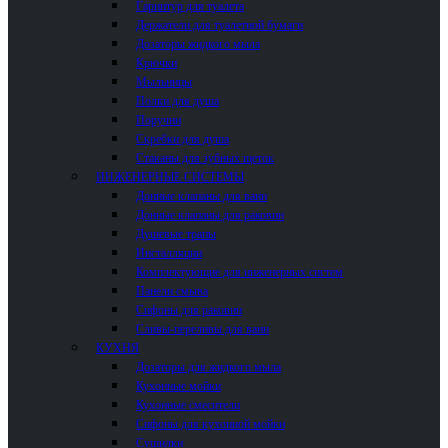
Гарнитур для туалета
Держатели для туалетной бумаги
Дозаторы жидкого мыла
Крючки
Мыльницы
Полки для душа
Поручни
Скребки для душа
Стаканы для зубных щеток
ИНЖЕНЕРНЫЕ СИСТЕМЫ
Донные клапаны для ванн
Донные клапаны для раковин
Душевые трапы
Инсталляции
Комплектующие для инженерных систем
Панели смыва
Сифоны для раковин
Сливы-переливы для ванн
КУХНЯ
Дозаторы для жидкого мыла
Кухонные мойки
Кухонные смесители
Сифоны для кухонной мойки
Сушилки