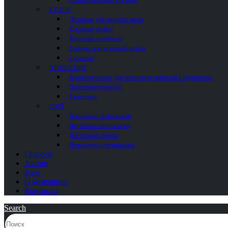
КУХНЯ
Дозаторы для жидкого мыла
Кухонные мойки
Кухонные смесители
Сифоны для кухонной мойки
Сушилки
ОТОПЛЕНИЕ
Комплектующие для полотенцесушителей и радиаторов
Полотенцесушители
Радиаторы
СВЕТ
Напольные светильники
Настенные светильники
Настольные лампы
Потолочные светильники
Галерея
Акции
Блог
О компании
Контакты
Search