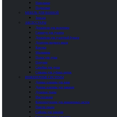
Напольные
Подвесные
МЕБЕЛЬ ДЛЯ ВАННОЙ
Зеркала
АКСЕССУАРЫ
Держатели для полотенец
Гарнитур для туалета
Держатели для туалетной бумаги
Дозаторы жидкого мыла
Крючки
Мыльницы
Полки для душа
Поручни
Скребки для душа
Стаканы для зубных щеток
ИНЖЕНЕРНЫЕ СИСТЕМЫ
Донные клапаны для ванн
Донные клапаны для раковин
Душевые трапы
Инсталляции
Комплектующие для инженерных систем
Панели смыва
Сифоны для раковин
Сливы-переливы для ванн