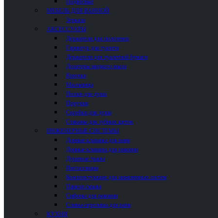
Подвесные
МЕБЕЛЬ ДЛЯ ВАННОЙ
Зеркала
АКСЕССУАРЫ
Держатели для полотенец
Гарнитур для туалета
Держатели для туалетной бумаги
Дозаторы жидкого мыла
Крючки
Мыльницы
Полки для душа
Поручни
Скребки для душа
Стаканы для зубных щеток
ИНЖЕНЕРНЫЕ СИСТЕМЫ
Донные клапаны для ванн
Донные клапаны для раковин
Душевые трапы
Инсталляции
Комплектующие для инженерных систем
Панели смыва
Сифоны для раковин
Сливы-переливы для ванн
КУХНЯ