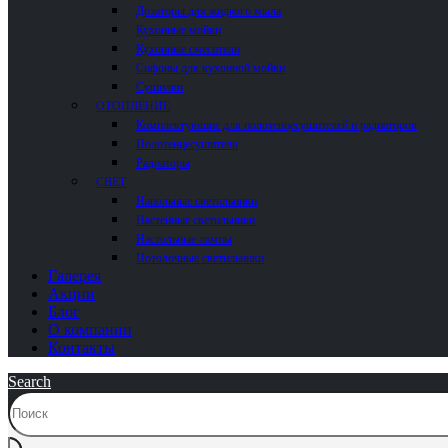
Дозаторы для жидкого мыла
Кухонные мойки
Кухонные смесители
Сифоны для кухонной мойки
Сушилки
ОТОПЛЕНИЕ
Комплектующие для полотенцесушителей и радиаторов
Полотенцесушители
Радиаторы
СВЕТ
Напольные светильники
Настенные светильники
Настольные лампы
Потолочные светильники
Галерея
Акции
Блог
О компании
Контакты
Search