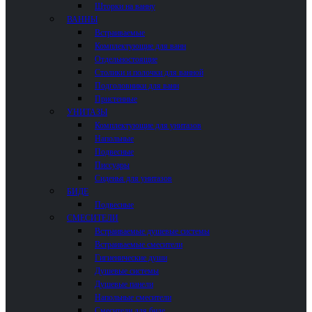
Шторки на ванну
ВАННЫ
Встраиваемые
Комплектующие для ванн
Отдельностоящие
Столики и полочки для ванной
Подголовники для ванн
Пристенные
УНИТАЗЫ
Комплектующие для унитазов
Напольные
Подвесные
Писсуары
Сиденья для унитазов
БИДЕ
Подвесные
СМЕСИТЕЛИ
Встраиваемые душевые системы
Встраиваемые смесители
Гигиенические души
Душевые системы
Душевые панели
Напольные смесители
Смесители для биде