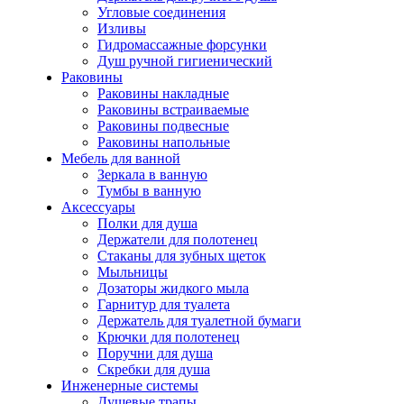
Угловые соединения
Изливы
Гидромассажные форсунки
Душ ручной гигиенический
Раковины
Раковины накладные
Раковины встраиваемые
Раковины подвесные
Раковины напольные
Мебель для ванной
Зеркала в ванную
Тумбы в ванную
Аксессуары
Полки для душа
Держатели для полотенец
Стаканы для зубных щеток
Мыльницы
Дозаторы жидкого мыла
Гарнитур для туалета
Держатель для туалетной бумаги
Крючки для полотенец
Поручни для душа
Скребки для душа
Инженерные системы
Душевые трапы