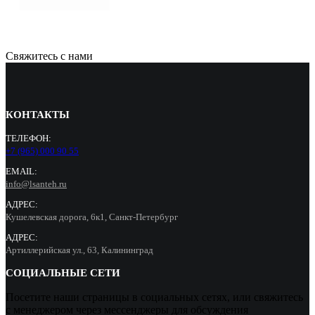
Свяжитесь с нами
КОНТАКТЫ
ТЕЛЕФОН:
+7 (965) 000 90 55
EMAIL:
info@lsanteh.ru
АДРЕС:
Кушелевская дорога, 6к1, Санкт-Петербург
АДРЕС:
Артиллерийская ул., 63, Калининград
СОЦИАЛЬНЫЕ СЕТИ
Посетите наши страницы в социальных сетях, или свяжитесь
с менеджером через мессенджеры для обсуждения