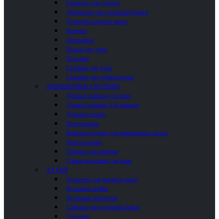
Гарнитур для туалета
Держатели для туалетной бумаги
Дозаторы жидкого мыла
Крючки
Мыльницы
Полки для душа
Поручни
Скребки для душа
Стаканы для зубных щеток
ИНЖЕНЕРНЫЕ СИСТЕМЫ
Донные клапаны для ванн
Донные клапаны для раковин
Душевые трапы
Инсталляции
Комплектующие для инженерных систем
Панели смыва
Сифоны для раковин
Сливы-переливы для ванн
КУХНЯ
Дозаторы для жидкого мыла
Кухонные мойки
Кухонные смесители
Сифоны для кухонной мойки
Сушилки