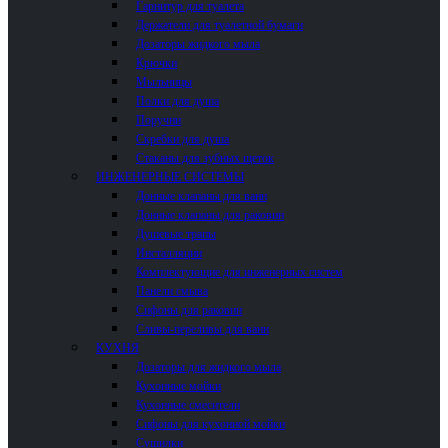
Гарнитур для туалета
Держатели для туалетной бумаги
Дозаторы жидкого мыла
Крючки
Мыльницы
Полки для душа
Поручни
Скребки для душа
Стаканы для зубных щеток
ИНЖЕНЕРНЫЕ СИСТЕМЫ
Донные клапаны для ванн
Донные клапаны для раковин
Душевые трапы
Инсталляции
Комплектующие для инженерных систем
Панели смыва
Сифоны для раковин
Сливы-переливы для ванн
КУХНЯ
Дозаторы для жидкого мыла
Кухонные мойки
Кухонные смесители
Сифоны для кухонной мойки
Сушилки