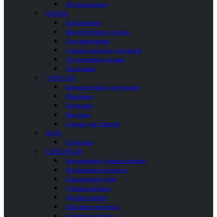
Шторки на ванну
ВАННЫ
Встраиваемые
Комплектующие для ванн
Отдельностоящие
Столики и полочки для ванной
Подголовники для ванн
Пристенные
УНИТАЗЫ
Комплектующие для унитазов
Напольные
Подвесные
Писсуары
Сиденья для унитазов
БИДЕ
Подвесные
СМЕСИТЕЛИ
Встраиваемые душевые системы
Встраиваемые смесители
Гигиенические души
Душевые системы
Душевые панели
Напольные смесители
Смесители для биде