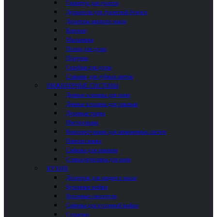
Гарнитур для туалета
Держатели для туалетной бумаги
Дозаторы жидкого мыла
Крючки
Мыльницы
Полки для душа
Поручни
Скребки для душа
Стаканы для зубных щеток
ИНЖЕНЕРНЫЕ СИСТЕМЫ
Донные клапаны для ванн
Донные клапаны для раковин
Душевые трапы
Инсталляции
Комплектующие для инженерных систем
Панели смыва
Сифоны для раковин
Сливы-переливы для ванн
КУХНЯ
Дозаторы для жидкого мыла
Кухонные мойки
Кухонные смесители
Сифоны для кухонной мойки
Сушилки