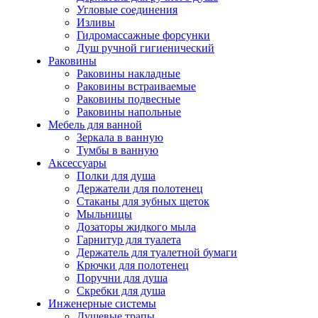
Угловые соединения
Изливы
Гидромассажные форсунки
Душ ручной гигиенический
Раковины
Раковины накладные
Раковины встраиваемые
Раковины подвесные
Раковины напольные
Мебель для ванной
Зеркала в ванную
Тумбы в ванную
Аксессуары
Полки для душа
Держатели для полотенец
Стаканы для зубных щеток
Мыльницы
Дозаторы жидкого мыла
Гарнитур для туалета
Держатель для туалетной бумаги
Крючки для полотенец
Поручни для душа
Скребки для душа
Инженерные системы
Душевые трапы