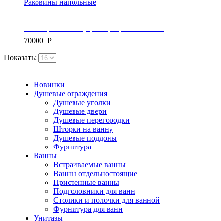
Раковины напольные
Раковина напольная и тумба из литого мрамора REA,
коллекция INGRID, цвет прозрачный/белый
70000
Р
Показать:
Новинки
Душевые ограждения
Душевые уголки
Душевые двери
Душевые перегородки
Шторки на ванну
Душевые поддоны
Фурнитура
Ванны
Встраиваемые ванны
Ванны отдельностоящие
Пристенные ванны
Подголовники для ванн
Столики и полочки для ванной
Фурнитура для ванн
Унитазы