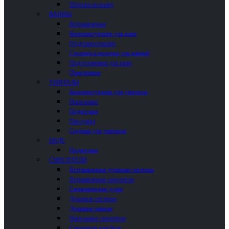
Шторки на ванну
ВАННЫ
Встраиваемые
Комплектующие для ванн
Отдельностоящие
Столики и полочки для ванной
Подголовники для ванн
Пристенные
УНИТАЗЫ
Комплектующие для унитазов
Напольные
Подвесные
Писсуары
Сиденья для унитазов
БИДЕ
Подвесные
СМЕСИТЕЛИ
Встраиваемые душевые системы
Встраиваемые смесители
Гигиенические души
Душевые системы
Душевые панели
Напольные смесители
Смесители для биде