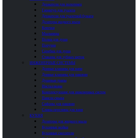
Держатели для полотенец
Гарнитур для туалета
Держатели для туалетной бумаги
Дозаторы жидкого мыла
Крючки
Мыльницы
Полки для душа
Поручни
Скребки для душа
Стаканы для зубных щеток
ИНЖЕНЕРНЫЕ СИСТЕМЫ
Донные клапаны для ванн
Донные клапаны для раковин
Душевые трапы
Инсталляции
Комплектующие для инженерных систем
Панели смыва
Сифоны для раковин
Сливы-переливы для ванн
КУХНЯ
Дозаторы для жидкого мыла
Кухонные мойки
Кухонные смесители