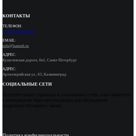
КОНТАКТЫ
ТЕЛЕФОН:
+7 (965) 000 90 55
EMAIL:
info@lsanteh.ru
АДРЕС:
Кушелевская дорога, 6к1, Санкт-Петербург
АДРЕС:
Артиллерийская ул., 63, Калининград
СОЦИАЛЬНЫЕ СЕТИ
Посетите наши страницы в социальных сетях, или свяжитесь
с менеджером через мессенджеры для обсуждения
подробностей вашего заказа
Политика конфиденциальности