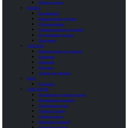
Шторки на ванну
ВАННЫ
Встраиваемые
Комплектующие для ванн
Отдельностоящие
Столики и полочки для ванной
Подголовники для ванн
Пристенные
УНИТАЗЫ
Комплектующие для унитазов
Напольные
Подвесные
Писсуары
Сиденья для унитазов
БИДЕ
Подвесные
СМЕСИТЕЛИ
Встраиваемые душевые системы
Встраиваемые смесители
Гигиенические души
Душевые системы
Душевые панели
Напольные смесители
Смесители для биде