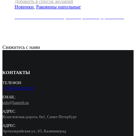
Добавить в список желаний
Новинки
,
Раковины напольные
Раковина напольная REA, коллекция HOPE, цвет белый
79000
Р
Свяжитесь с нами
КОНТАКТЫ
ТЕЛЕФОН:
+7 (965) 000 90 55
EMAIL:
info@lsanteh.ru
АДРЕС:
Кушелевская дорога, 6к1, Санкт-Петербург
АДРЕС:
Артиллерийская ул., 63, Калининград