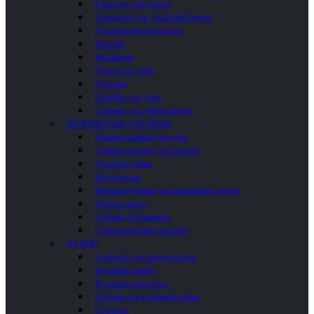
Гарнитур для туалета
Держатели для туалетной бумаги
Дозаторы жидкого мыла
Крючки
Мыльницы
Полки для душа
Поручни
Скребки для душа
Стаканы для зубных щеток
ИНЖЕНЕРНЫЕ СИСТЕМЫ
Донные клапаны для ванн
Донные клапаны для раковин
Душевые трапы
Инсталляции
Комплектующие для инженерных систем
Панели смыва
Сифоны для раковин
Сливы-переливы для ванн
КУХНЯ
Дозаторы для жидкого мыла
Кухонные мойки
Кухонные смесители
Сифоны для кухонной мойки
Сушилки