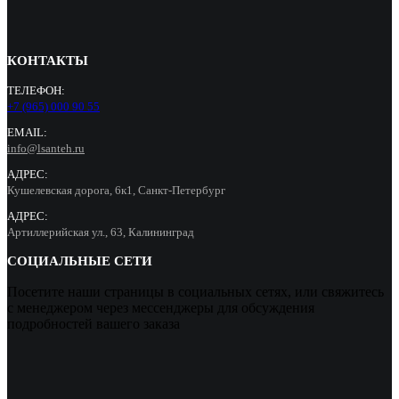
КОНТАКТЫ
ТЕЛЕФОН:
+7 (965) 000 90 55
EMAIL:
info@lsanteh.ru
АДРЕС:
Кушелевская дорога, 6к1, Санкт-Петербург
АДРЕС:
Артиллерийская ул., 63, Калининград
СОЦИАЛЬНЫЕ СЕТИ
Посетите наши страницы в социальных сетях, или свяжитесь
с менеджером через мессенджеры для обсуждения
подробностей вашего заказа