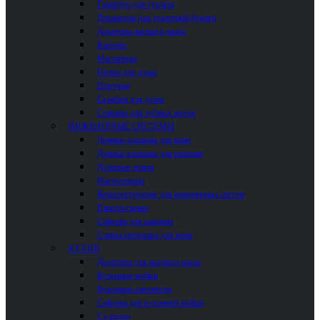
Гарнитур для туалета
Держатели для туалетной бумаги
Дозаторы жидкого мыла
Крючки
Мыльницы
Полки для душа
Поручни
Скребки для душа
Стаканы для зубных щеток
ИНЖЕНЕРНЫЕ СИСТЕМЫ
Донные клапаны для ванн
Донные клапаны для раковин
Душевые трапы
Инсталляции
Комплектующие для инженерных систем
Панели смыва
Сифоны для раковин
Сливы-переливы для ванн
КУХНЯ
Дозаторы для жидкого мыла
Кухонные мойки
Кухонные смесители
Сифоны для кухонной мойки
Сушилки