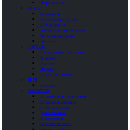
Шторки на ванну
ВАННЫ
Встраиваемые
Комплектующие для ванн
Отдельностоящие
Столики и полочки для ванной
Подголовники для ванн
Пристенные
УНИТАЗЫ
Комплектующие для унитазов
Напольные
Подвесные
Писсуары
Сиденья для унитазов
БИДЕ
Подвесные
СМЕСИТЕЛИ
Встраиваемые душевые системы
Встраиваемые смесители
Гигиенические души
Душевые системы
Душевые панели
Напольные смесители
Смесители для биде