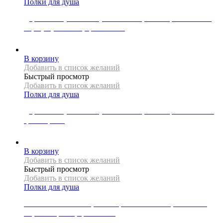
Полки для душа
Держатель туалетной бумаги Mexen, коллекция X-WALL-
BP, с углублением, цвет золото
26187
Р
В корзину
Добавить в список желаний
Быстрый просмотр
Добавить в список желаний
Полки для душа
Держатель туалетной бумаги Mexen, коллекция X-WALL-P,
цвет черный
5984
Р
В корзину
Добавить в список желаний
Быстрый просмотр
Добавить в список желаний
Полки для душа
Ниша в стене Mexen, коллекция X-WALL-NR, 45x30x10
см, без бортика, цвет белый