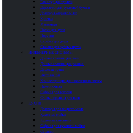
Гарнитур для туалета
Держатели для туалетной бумаги
Дозаторы жидкого мыла
Крючки
Мыльницы
Полки для душа
Поручни
Скребки для душа
Стаканы для зубных щеток
ИНЖЕНЕРНЫЕ СИСТЕМЫ
Донные клапаны для ванн
Донные клапаны для раковин
Душевые трапы
Инсталляции
Комплектующие для инженерных систем
Панели смыва
Сифоны для раковин
Сливы-переливы для ванн
КУХНЯ
Дозаторы для жидкого мыла
Кухонные мойки
Кухонные смесители
Сифоны для кухонной мойки
Сушилки