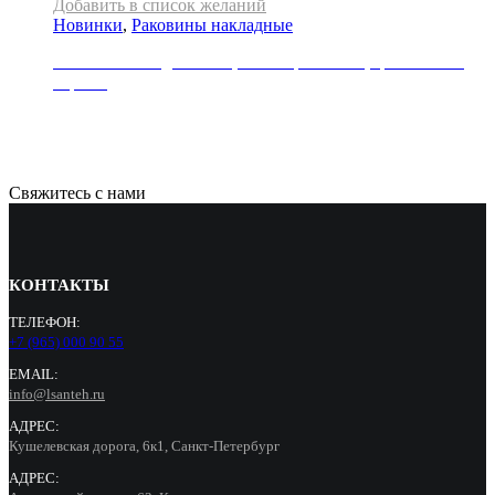
Добавить в список желаний
Новинки
,
Раковины накладные
Раковина накладная REA, коллекция SOFIA, цвет золото/
черный
29000
Р
Свяжитесь с нами
КОНТАКТЫ
ТЕЛЕФОН:
+7 (965) 000 90 55
EMAIL:
info@lsanteh.ru
АДРЕС:
Кушелевская дорога, 6к1, Санкт-Петербург
АДРЕС: