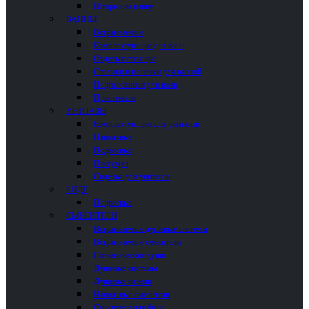
Шторки на ванну
ВАННЫ
Встраиваемые
Комплектующие для ванн
Отдельностоящие
Столики и полочки для ванной
Подголовники для ванн
Пристенные
УНИТАЗЫ
Комплектующие для унитазов
Напольные
Подвесные
Писсуары
Сиденья для унитазов
БИДЕ
Подвесные
СМЕСИТЕЛИ
Встраиваемые душевые системы
Встраиваемые смесители
Гигиенические души
Душевые системы
Душевые панели
Напольные смесители
Смесители для биде