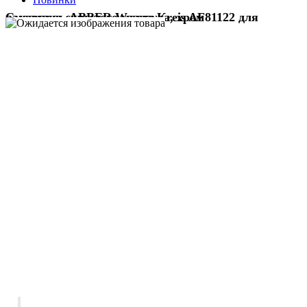
Смеситель ABBER Wasser Kreis AF81122 для раковины скрытого монтажа, хром