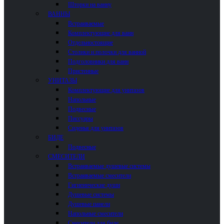
Шторки на ванну
ВАННЫ
Встраиваемые
Комплектующие для ванн
Отдельностоящие
Столики и полочки для ванной
Подголовники для ванн
Пристенные
УНИТАЗЫ
Комплектующие для унитазов
Напольные
Подвесные
Писсуары
Сиденья для унитазов
БИДЕ
Подвесные
СМЕСИТЕЛИ
Встраиваемые душевые системы
Встраиваемые смесители
Гигиенические души
Душевые системы
Душевые панели
Напольные смесители
Смесители для биде