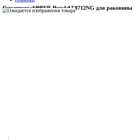
Смеситель ABBER Rund AF8712NG для раковины скрытого монтажа, никель