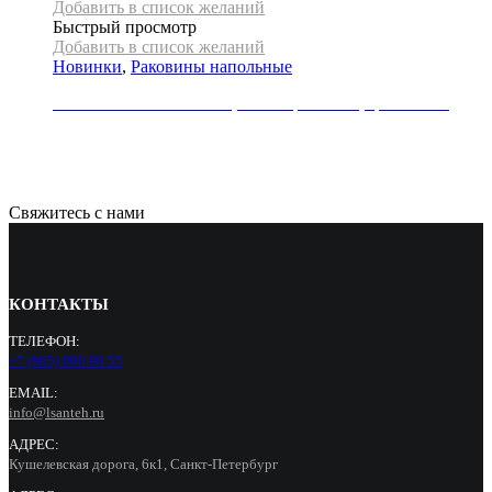
Добавить в список желаний
Быстрый просмотр
Добавить в список желаний
Новинки
,
Раковины напольные
Раковина напольная REA, коллекция HOPE, цвет белый
79000
Р
Свяжитесь с нами
КОНТАКТЫ
ТЕЛЕФОН:
+7 (965) 000 90 55
EMAIL:
info@lsanteh.ru
АДРЕС:
Кушелевская дорога, 6к1, Санкт-Петербург