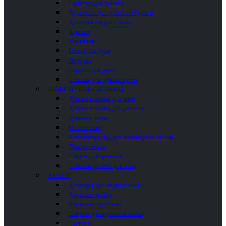
Гарнитур для туалета
Держатели для туалетной бумаги
Дозаторы жидкого мыла
Крючки
Мыльницы
Полки для душа
Поручни
Скребки для душа
Стаканы для зубных щеток
ИНЖЕНЕРНЫЕ СИСТЕМЫ
Донные клапаны для ванн
Донные клапаны для раковин
Душевые трапы
Инсталляции
Комплектующие для инженерных систем
Панели смыва
Сифоны для раковин
Сливы-переливы для ванн
КУХНЯ
Дозаторы для жидкого мыла
Кухонные мойки
Кухонные смесители
Сифоны для кухонной мойки
Сушилки