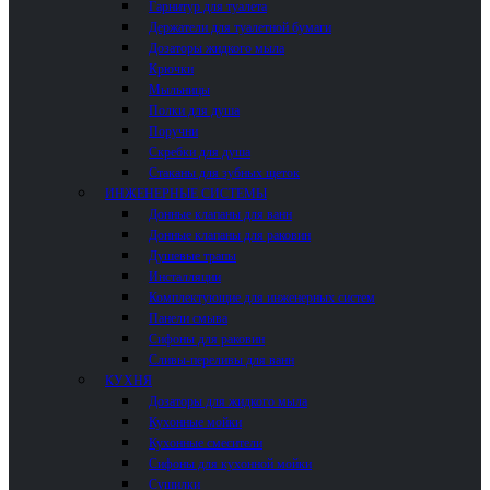
Гарнитур для туалета
Держатели для туалетной бумаги
Дозаторы жидкого мыла
Крючки
Мыльницы
Полки для душа
Поручни
Скребки для душа
Стаканы для зубных щеток
ИНЖЕНЕРНЫЕ СИСТЕМЫ
Донные клапаны для ванн
Донные клапаны для раковин
Душевые трапы
Инсталляции
Комплектующие для инженерных систем
Панели смыва
Сифоны для раковин
Сливы-переливы для ванн
КУХНЯ
Дозаторы для жидкого мыла
Кухонные мойки
Кухонные смесители
Сифоны для кухонной мойки
Сушилки