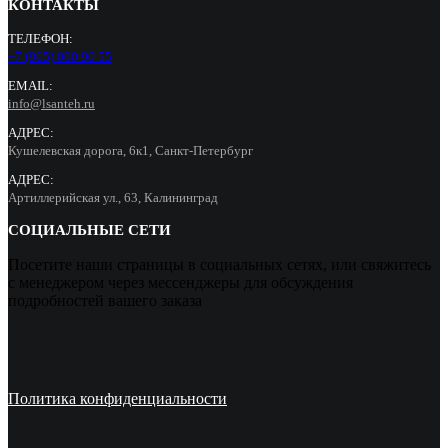
КОНТАКТЫ
ТЕЛЕФОН:
+7 (965) 000 90 55
EMAIL:
info@lsanteh.ru
АДРЕС:
Кушелевская дорога, 6к1, Санкт-Петербург
АДРЕС:
Артиллерийская ул., 63, Калининград
СОЦИАЛЬНЫЕ СЕТИ
Посетите наши страницы в социальных сетях, или свяжитесь
с менеджером через мессенджеры для обсуждения
подробностей вашего заказа
Политика конфиденциальности