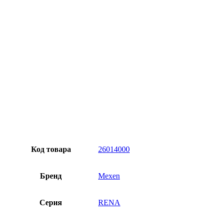
Продукт характеризуется высокой устойчивостью к
перепадам температур и УФ-излучению. Цвет не
обесцвечивается и не выцветает под воздействием солнечных
лучей, благодаря чему долго сохраняет свой внешний вид
независимо от условий.
Персональный подход
Код товара
26014000
Бренд
Mexen
Серия
RENA