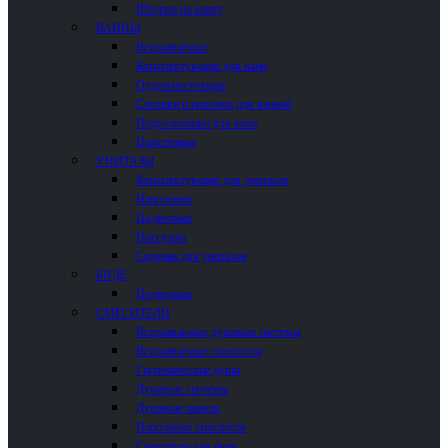
Шторки на ванну
ВАННЫ
Встраиваемые
Комплектующие для ванн
Отдельностоящие
Столики и полочки для ванной
Подголовники для ванн
Пристенные
УНИТАЗЫ
Комплектующие для унитазов
Напольные
Подвесные
Писсуары
Сиденья для унитазов
БИДЕ
Подвесные
СМЕСИТЕЛИ
Встраиваемые душевые системы
Встраиваемые смесители
Гигиенические души
Душевые системы
Душевые панели
Напольные смесители
Смесители для биде