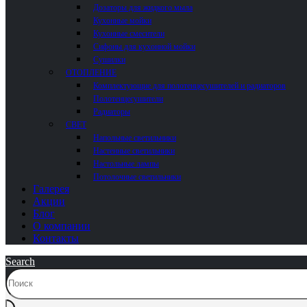
Дозаторы для жидкого мыла
Кухонные мойки
Кухонные смесители
Сифоны для кухонной мойки
Сушилки
ОТОПЛЕНИЕ
Комплектующие для полотенцесушителей и радиаторов
Полотенцесушители
Радиаторы
СВЕТ
Напольные светильники
Настенные светильники
Настольные лампы
Потолочные светильники
Галерея
Акции
Блог
О компании
Контакты
Search