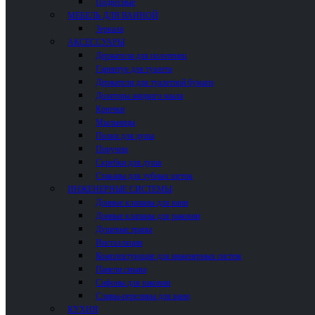
Подвесные
МЕБЕЛЬ ДЛЯ ВАННОЙ
Зеркала
АКСЕССУАРЫ
Держатели для полотенец
Гарнитур для туалета
Держатели для туалетной бумаги
Дозаторы жидкого мыла
Крючки
Мыльницы
Полки для душа
Поручни
Скребки для душа
Стаканы для зубных щеток
ИНЖЕНЕРНЫЕ СИСТЕМЫ
Донные клапаны для ванн
Донные клапаны для раковин
Душевые трапы
Инсталляции
Комплектующие для инженерных систем
Панели смыва
Сифоны для раковин
Сливы-переливы для ванн
КУХНЯ