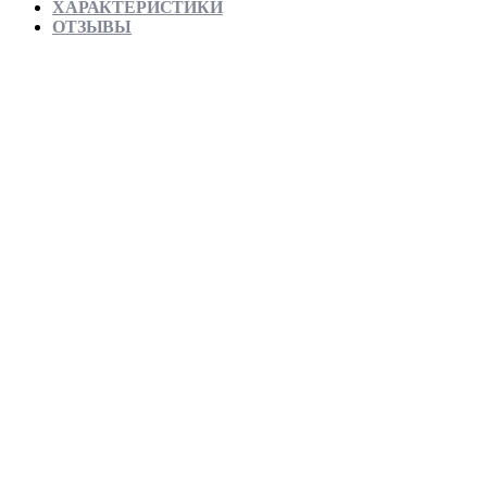
ХАРАКТЕРИСТИКИ
ОТЗЫВЫ
Отправляем в день заказа
Официальная гарантия от магазина
Превосходное качество
Лучшее предложение на рынке