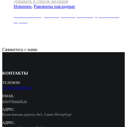
Добавить в список желаний
Новинки
,
Раковины накладные
Раковина накладная REA, коллекция SOFIA, цвет золото/
черный
29000
Р
Свяжитесь с нами
КОНТАКТЫ
ТЕЛЕФОН:
+7 (965) 000 90 55
EMAIL:
info@lsanteh.ru
АДРЕС:
Кушелевская дорога, 6к1, Санкт-Петербург
АДРЕС: