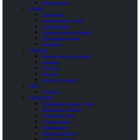
Шторки на ванну
ВАННЫ
Встраиваемые
Комплектующие для ванн
Отдельностоящие
Столики и полочки для ванной
Подголовники для ванн
Пристенные
УНИТАЗЫ
Комплектующие для унитазов
Напольные
Подвесные
Писсуары
Сиденья для унитазов
БИДЕ
Подвесные
СМЕСИТЕЛИ
Встраиваемые душевые системы
Встраиваемые смесители
Гигиенические души
Душевые системы
Душевые панели
Напольные смесители
Смесители для биде