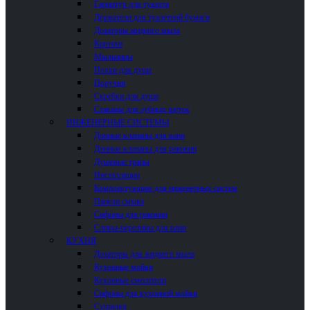
Гарнитур для туалета
Держатели для туалетной бумаги
Дозаторы жидкого мыла
Крючки
Мыльницы
Полки для душа
Поручни
Скребки для душа
Стаканы для зубных щеток
ИНЖЕНЕРНЫЕ СИСТЕМЫ
Донные клапаны для ванн
Донные клапаны для раковин
Душевые трапы
Инсталляции
Комплектующие для инженерных систем
Панели смыва
Сифоны для раковин
Сливы-переливы для ванн
КУХНЯ
Дозаторы для жидкого мыла
Кухонные мойки
Кухонные смесители
Сифоны для кухонной мойки
Сушилки