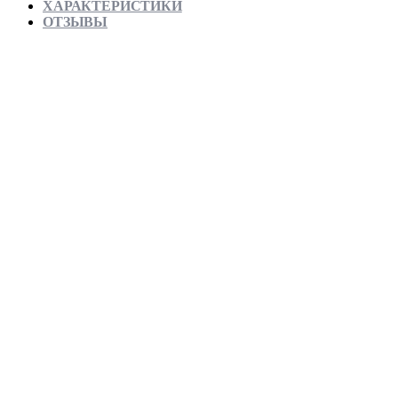
ХАРАКТЕРИСТИКИ
ОТЗЫВЫ
Отправляем в день заказа
Официальная гарантия от магазина
Превосходное качество
Лучшее предложение на рынке