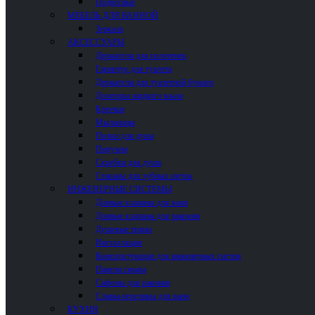
Подвесные
МЕБЕЛЬ ДЛЯ ВАННОЙ
Зеркала
АКСЕССУАРЫ
Держатели для полотенец
Гарнитур для туалета
Держатели для туалетной бумаги
Дозаторы жидкого мыла
Крючки
Мыльницы
Полки для душа
Поручни
Скребки для душа
Стаканы для зубных щеток
ИНЖЕНЕРНЫЕ СИСТЕМЫ
Донные клапаны для ванн
Донные клапаны для раковин
Душевые трапы
Инсталляции
Комплектующие для инженерных систем
Панели смыва
Сифоны для раковин
Сливы-переливы для ванн
КУХНЯ