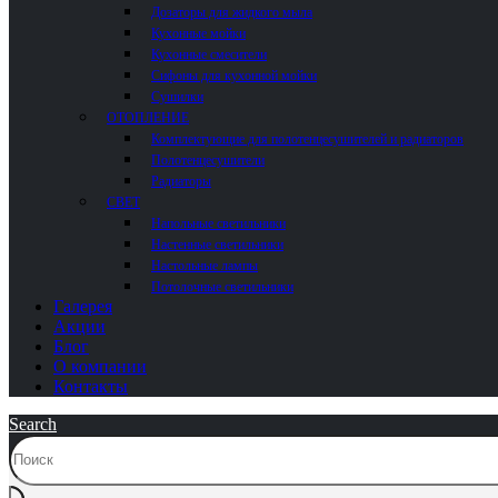
Дозаторы для жидкого мыла
Кухонные мойки
Кухонные смесители
Сифоны для кухонной мойки
Сушилки
ОТОПЛЕНИЕ
Комплектующие для полотенцесушителей и радиаторов
Полотенцесушители
Радиаторы
СВЕТ
Напольные светильники
Настенные светильники
Настольные лампы
Потолочные светильники
Галерея
Акции
Блог
О компании
Контакты
Search