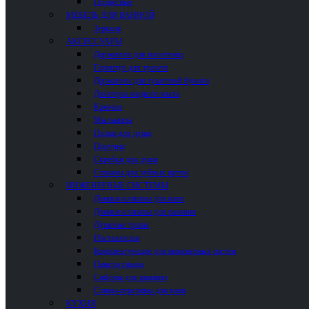
Подвесные
МЕБЕЛЬ ДЛЯ ВАННОЙ
Зеркала
АКСЕССУАРЫ
Держатели для полотенец
Гарнитур для туалета
Держатели для туалетной бумаги
Дозаторы жидкого мыла
Крючки
Мыльницы
Полки для душа
Поручни
Скребки для душа
Стаканы для зубных щеток
ИНЖЕНЕРНЫЕ СИСТЕМЫ
Донные клапаны для ванн
Донные клапаны для раковин
Душевые трапы
Инсталляции
Комплектующие для инженерных систем
Панели смыва
Сифоны для раковин
Сливы-переливы для ванн
КУХНЯ