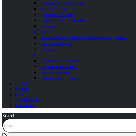
Дозаторы для жидкого мыла
Кухонные мойки
Кухонные смесители
Сифоны для кухонной мойки
Сушилки
ОТОПЛЕНИЕ
Комплектующие для полотенцесушителей и радиаторов
Полотенцесушители
Радиаторы
СВЕТ
Напольные светильники
Настенные светильники
Настольные лампы
Потолочные светильники
Галерея
Акции
Блог
О компании
Контакты
Search