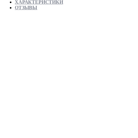
ХАРАКТЕРИСТИКИ
ОТЗЫВЫ
Отправляем в день заказа
Официальная гарантия от магазина
Превосходное качество
Лучшее предложение на рынке