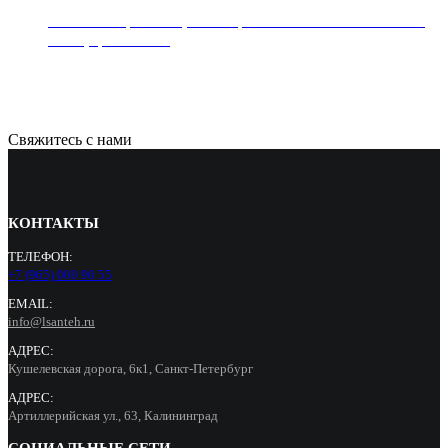
Линейный трап REA, коллекция NEO SLIM PRO MIRROR,
60 см, цвет золото
15500
Р
Свяжитесь с нами
КОНТАКТЫ
ТЕЛЕФОН:
+7 (965) 000 90 55
EMAIL:
info@lsanteh.ru
АДРЕС:
Кушелевская дорога, 6к1, Санкт-Петербург
АДРЕС:
Артиллерийская ул., 63, Калининград
СОЦИАЛЬНЫЕ СЕТИ