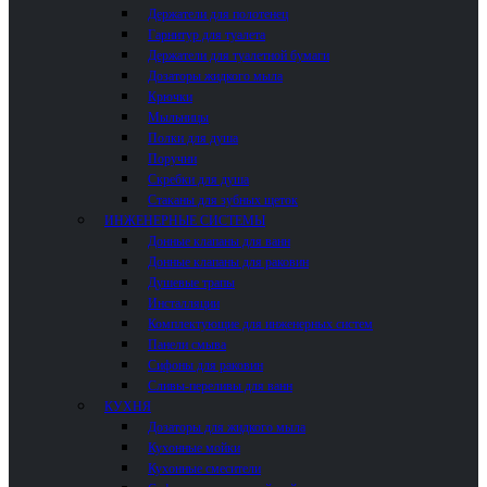
Держатели для полотенец
Гарнитур для туалета
Держатели для туалетной бумаги
Дозаторы жидкого мыла
Крючки
Мыльницы
Полки для душа
Поручни
Скребки для душа
Стаканы для зубных щеток
ИНЖЕНЕРНЫЕ СИСТЕМЫ
Донные клапаны для ванн
Донные клапаны для раковин
Душевые трапы
Инсталляции
Комплектующие для инженерных систем
Панели смыва
Сифоны для раковин
Сливы-переливы для ванн
КУХНЯ
Дозаторы для жидкого мыла
Кухонные мойки
Кухонные смесители