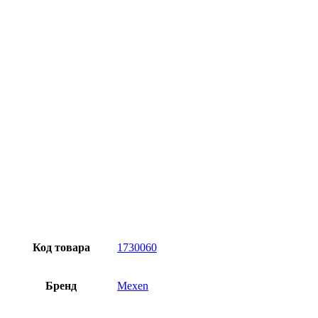
Превосходное качество
Лучшее предложение на рынке
Персональный подход
Код товара
1730060
Бренд
Mexen