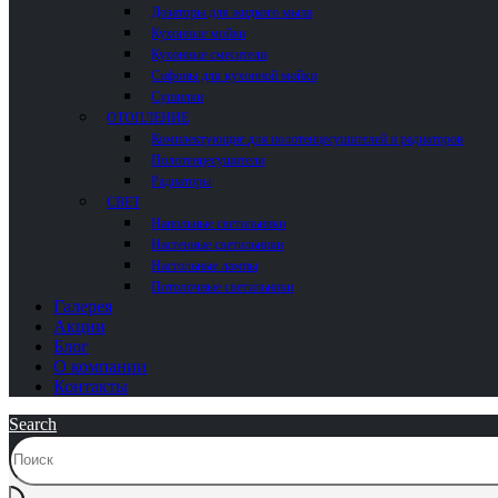
Дозаторы для жидкого мыла
Кухонные мойки
Кухонные смесители
Сифоны для кухонной мойки
Сушилки
ОТОПЛЕНИЕ
Комплектующие для полотенцесушителей и радиаторов
Полотенцесушители
Радиаторы
СВЕТ
Напольные светильники
Настенные светильники
Настольные лампы
Потолочные светильники
Галерея
Акции
Блог
О компании
Контакты
Search