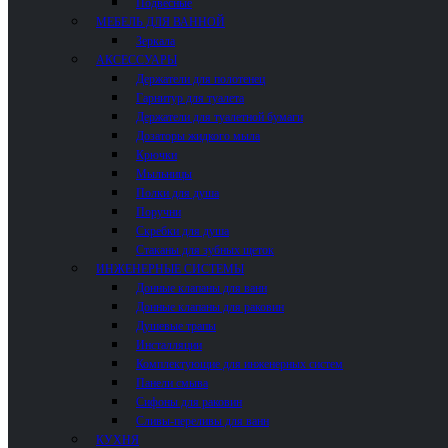
Подвесные
МЕБЕЛЬ ДЛЯ ВАННОЙ
Зеркала
АКСЕССУАРЫ
Держатели для полотенец
Гарнитур для туалета
Держатели для туалетной бумаги
Дозаторы жидкого мыла
Крючки
Мыльницы
Полки для душа
Поручни
Скребки для душа
Стаканы для зубных щеток
ИНЖЕНЕРНЫЕ СИСТЕМЫ
Донные клапаны для ванн
Донные клапаны для раковин
Душевые трапы
Инсталляции
Комплектующие для инженерных систем
Панели смыва
Сифоны для раковин
Сливы-переливы для ванн
КУХНЯ