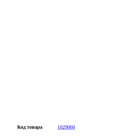
Официальная гарантия от магазина
Превосходное качество
Лучшее предложение на рынке
Персональный подход
Код товара
1029060