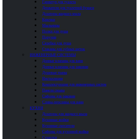
Гарнитур для туалета
Держатели для туалетной бумаги
Дозаторы жидкого мыла
Крючки
Мыльницы
Полки для душа
Поручни
Скребки для душа
Стаканы для зубных щеток
ИНЖЕНЕРНЫЕ СИСТЕМЫ
Донные клапаны для ванн
Донные клапаны для раковин
Душевые трапы
Инсталляции
Комплектующие для инженерных систем
Панели смыва
Сифоны для раковин
Сливы-переливы для ванн
КУХНЯ
Дозаторы для жидкого мыла
Кухонные мойки
Кухонные смесители
Сифоны для кухонной мойки
Сушилки