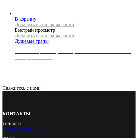
17500
Р
В корзину
Добавить в список желаний
Быстрый просмотр
Добавить в список желаний
Душевые трапы
Линейный трап REA, коллекция NEO SLIM PRO MIRROR,
80 см, цвет золото
19500
Р
Свяжитесь с нами
КОНТАКТЫ
ТЕЛЕФОН:
+7 (965) 000 90 55