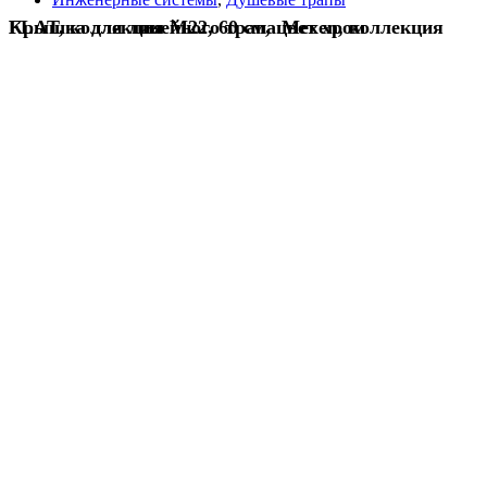
Крышка для линейного трапа Mexen, коллекция FLAT, коллекция M22, 60 см, цвет хром