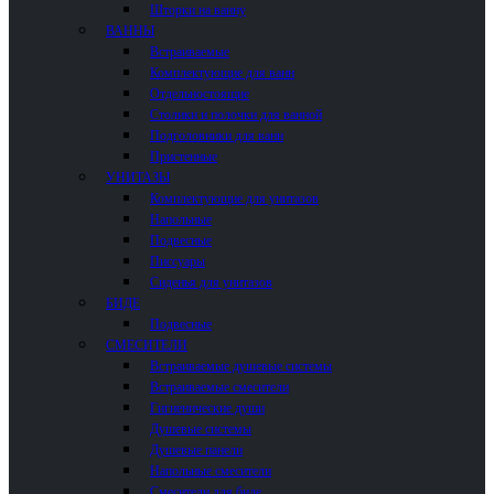
Шторки на ванну
ВАННЫ
Встраиваемые
Комплектующие для ванн
Отдельностоящие
Столики и полочки для ванной
Подголовники для ванн
Пристенные
УНИТАЗЫ
Комплектующие для унитазов
Напольные
Подвесные
Писсуары
Сиденья для унитазов
БИДЕ
Подвесные
СМЕСИТЕЛИ
Встраиваемые душевые системы
Встраиваемые смесители
Гигиенические души
Душевые системы
Душевые панели
Напольные смесители
Смесители для биде