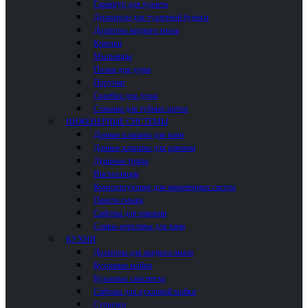
Гарнитур для туалета
Держатели для туалетной бумаги
Дозаторы жидкого мыла
Крючки
Мыльницы
Полки для душа
Поручни
Скребки для душа
Стаканы для зубных щеток
ИНЖЕНЕРНЫЕ СИСТЕМЫ
Донные клапаны для ванн
Донные клапаны для раковин
Душевые трапы
Инсталляции
Комплектующие для инженерных систем
Панели смыва
Сифоны для раковин
Сливы-переливы для ванн
КУХНЯ
Дозаторы для жидкого мыла
Кухонные мойки
Кухонные смесители
Сифоны для кухонной мойки
Сушилки