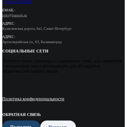
+7 (965) 000 90 55
EMAIL:
info@lsanteh.ru
АДРЕС:
Кушелевская дорога, 6к1, Санкт-Петербург
АДРЕС:
Артиллерийская ул., 63, Калининград
СОЦИАЛЬНЫЕ СЕТИ
Посетите наши страницы в социальных сетях, или свяжитесь
с менеджером через мессенджеры для обсуждения
подробностей вашего заказа
Политика конфиденциальности
ОБРАТНАЯ СВЯЗЬ
Позвонить
Написать