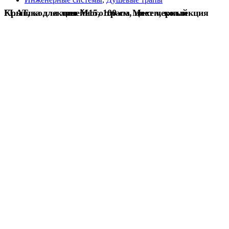
Крышка для линейного трапа Mexen, коллекция FLAT, коллекция M15, 100 см, цвет черный