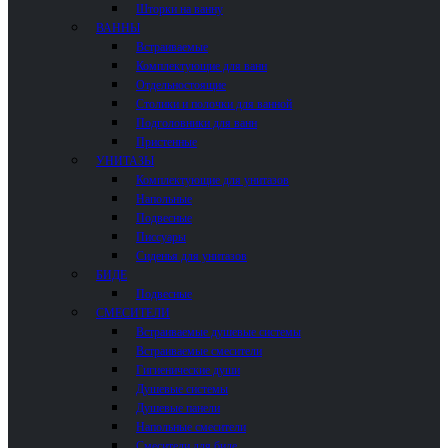
Шторки на ванну
ВАННЫ
Встраиваемые
Комплектующие для ванн
Отдельностоящие
Столики и полочки для ванной
Подголовники для ванн
Пристенные
УНИТАЗЫ
Комплектующие для унитазов
Напольные
Подвесные
Писсуары
Сиденья для унитазов
БИДЕ
Подвесные
СМЕСИТЕЛИ
Встраиваемые душевые системы
Встраиваемые смесители
Гигиенические души
Душевые системы
Душевые панели
Напольные смесители
Смесители для биде