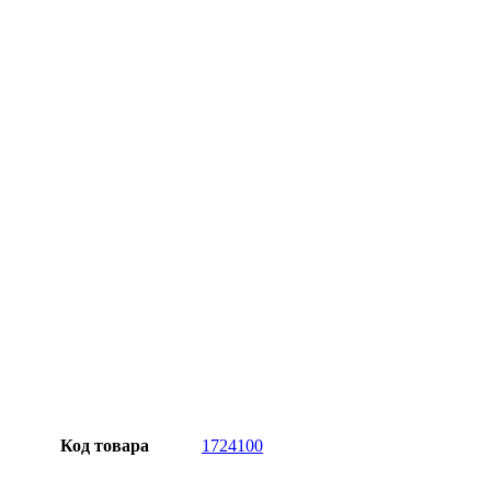
Официальная гарантия от магазина
Превосходное качество
Лучшее предложение на рынке
Персональный подход
Код товара
1724100