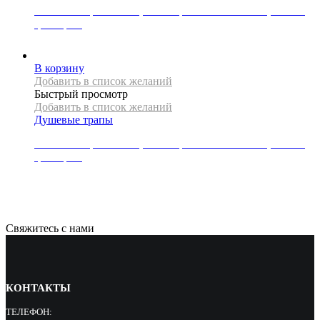
Линейный трап Mexen, коллекция FLAT 360 SLIM, 150 см,
цвет хром
23000
Р
В корзину
Добавить в список желаний
Быстрый просмотр
Добавить в список желаний
Душевые трапы
Линейный трап Mexen, коллекция FLAT 360 SLIM, 200 см,
цвет хром
25500
Р
Свяжитесь с нами
КОНТАКТЫ
ТЕЛЕФОН: