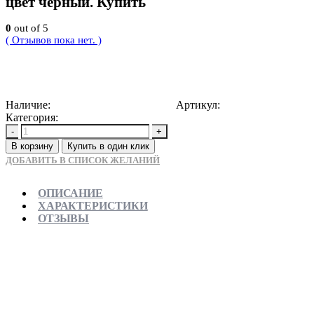
цвет черный. Купить
0
out of 5
( Отзывов пока нет. )
6000
Р
Наличие:
Доступно для предзаказа
Артикул:
5907709110540
Категория:
Душевые трапы
-
+
В корзину
Купить в один клик
ДОБАВИТЬ В СПИСОК ЖЕЛАНИЙ
ОПИСАНИЕ
ХАРАКТЕРИСТИКИ
ОТЗЫВЫ
Отправляем в день заказа