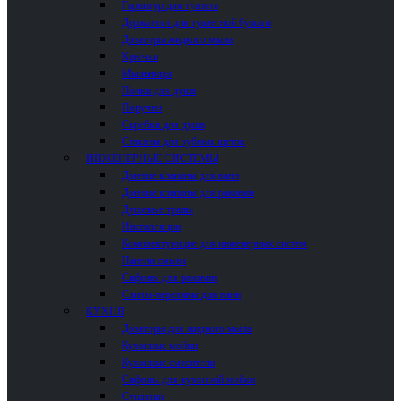
Гарнитур для туалета
Держатели для туалетной бумаги
Дозаторы жидкого мыла
Крючки
Мыльницы
Полки для душа
Поручни
Скребки для душа
Стаканы для зубных щеток
ИНЖЕНЕРНЫЕ СИСТЕМЫ
Донные клапаны для ванн
Донные клапаны для раковин
Душевые трапы
Инсталляции
Комплектующие для инженерных систем
Панели смыва
Сифоны для раковин
Сливы-переливы для ванн
КУХНЯ
Дозаторы для жидкого мыла
Кухонные мойки
Кухонные смесители
Сифоны для кухонной мойки
Сушилки