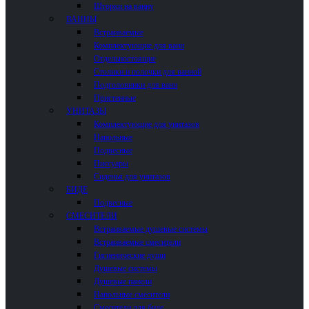
Шторки на ванну
ВАННЫ
Встраиваемые
Комплектующие для ванн
Отдельностоящие
Столики и полочки для ванной
Подголовники для ванн
Пристенные
УНИТАЗЫ
Комплектующие для унитазов
Напольные
Подвесные
Писсуары
Сиденья для унитазов
БИДЕ
Подвесные
СМЕСИТЕЛИ
Встраиваемые душевые системы
Встраиваемые смесители
Гигиенические души
Душевые системы
Душевые панели
Напольные смесители
Смесители для биде