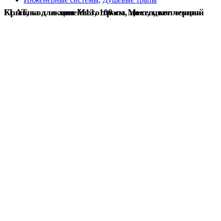
Крышка для линейного трапа Mexen, коллекция FLAT, коллекция M13, 100 см, цвет, цвет черный