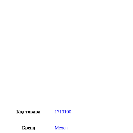
Официальная гарантия от магазина
Превосходное качество
Лучшее предложение на рынке
Персональный подход
Код товара
1719100
Бренд
Mexen