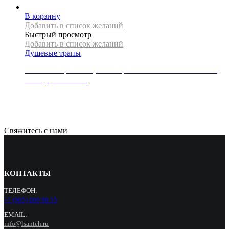
В корзину
Добавить в список желаний
Быстрый просмотр
Добавить в список желаний
Душевые трапы
Линейный трап REA, коллекция NEO SLIM PRO MIRROR,
60 см, цвет золото
15500
Р
Свяжитесь с нами
КОНТАКТЫ
ТЕЛЕФОН:
+7 (965) 000 90 55
EMAIL:
info@lsanteh.ru