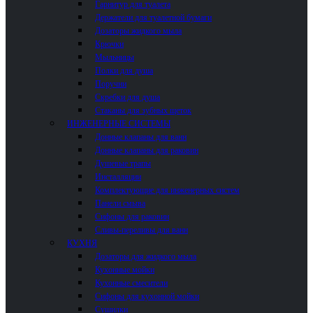
Гарнитур для туалета
Держатели для туалетной бумаги
Дозаторы жидкого мыла
Крючки
Мыльницы
Полки для душа
Поручни
Скребки для душа
Стаканы для зубных щеток
ИНЖЕНЕРНЫЕ СИСТЕМЫ
Донные клапаны для ванн
Донные клапаны для раковин
Душевые трапы
Инсталляции
Комплектующие для инженерных систем
Панели смыва
Сифоны для раковин
Сливы-переливы для ванн
КУХНЯ
Дозаторы для жидкого мыла
Кухонные мойки
Кухонные смесители
Сифоны для кухонной мойки
Сушилки