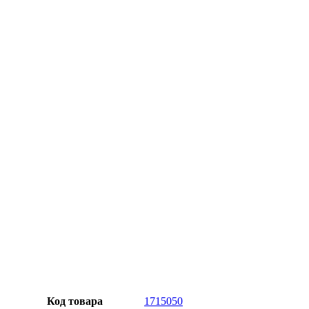
Официальная гарантия от магазина
Превосходное качество
Лучшее предложение на рынке
Персональный подход
Код товара
1715050