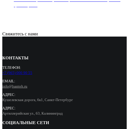
цвет черный
14500
Р
Свяжитесь с нами
КОНТАКТЫ
ТЕЛЕФОН:
+7 (965) 000 90 55
EMAIL:
info@lsanteh.ru
АДРЕС:
Кушелевская дорога, 6к1, Санкт-Петербург
АДРЕС:
Артиллерийская ул., 63, Калининград
СОЦИАЛЬНЫЕ СЕТИ