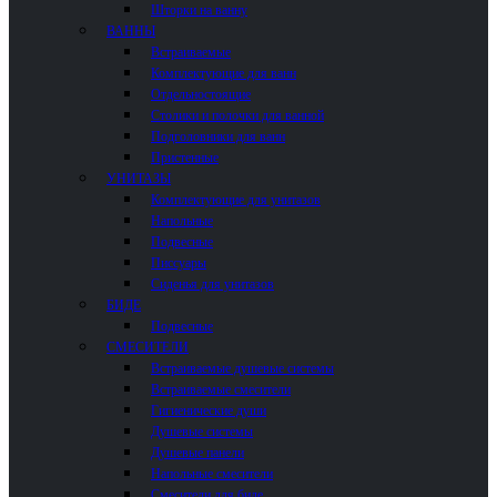
Шторки на ванну
ВАННЫ
Встраиваемые
Комплектующие для ванн
Отдельностоящие
Столики и полочки для ванной
Подголовники для ванн
Пристенные
УНИТАЗЫ
Комплектующие для унитазов
Напольные
Подвесные
Писсуары
Сиденья для унитазов
БИДЕ
Подвесные
СМЕСИТЕЛИ
Встраиваемые душевые системы
Встраиваемые смесители
Гигиенические души
Душевые системы
Душевые панели
Напольные смесители
Смесители для биде