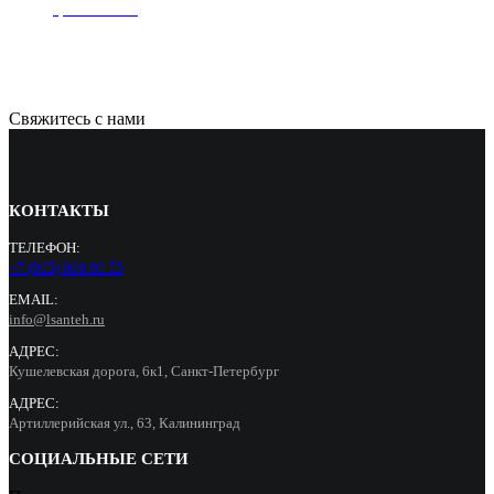
цвет золото
17000
Р
Свяжитесь с нами
КОНТАКТЫ
ТЕЛЕФОН:
+7 (965) 000 90 55
EMAIL:
info@lsanteh.ru
АДРЕС:
Кушелевская дорога, 6к1, Санкт-Петербург
АДРЕС:
Артиллерийская ул., 63, Калининград
СОЦИАЛЬНЫЕ СЕТИ