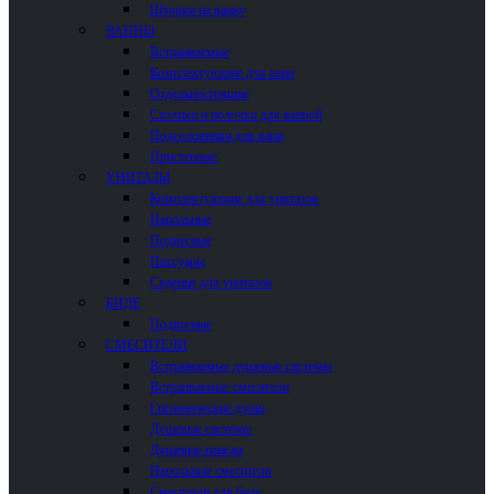
Шторки на ванну
ВАННЫ
Встраиваемые
Комплектующие для ванн
Отдельностоящие
Столики и полочки для ванной
Подголовники для ванн
Пристенные
УНИТАЗЫ
Комплектующие для унитазов
Напольные
Подвесные
Писсуары
Сиденья для унитазов
БИДЕ
Подвесные
СМЕСИТЕЛИ
Встраиваемые душевые системы
Встраиваемые смесители
Гигиенические души
Душевые системы
Душевые панели
Напольные смесители
Смесители для биде