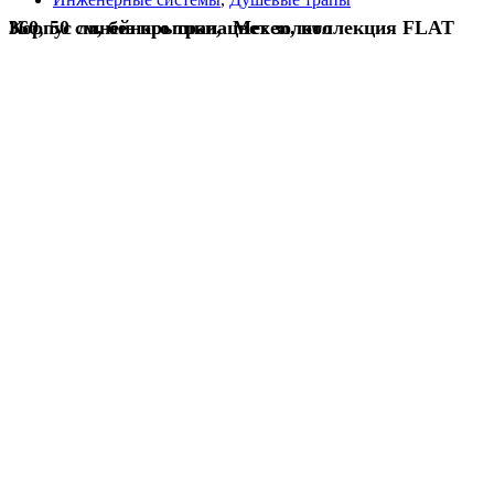
Корпус линейного трапа Mexen, коллекция FLAT 360, 50 см, без крышки, цвет золото