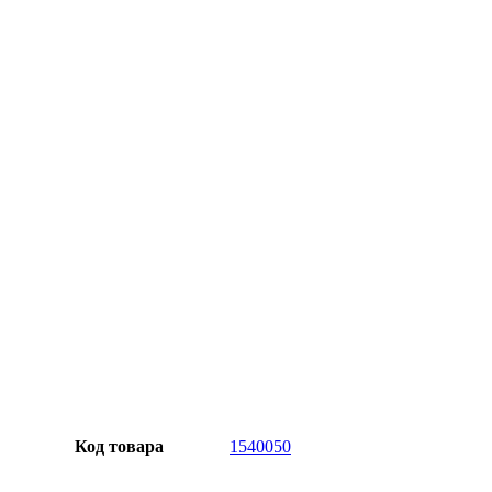
Официальная гарантия от магазина
Превосходное качество
Лучшее предложение на рынке
Персональный подход
Код товара
1540050