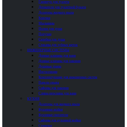
Гарнитур для туалета
Держатели для туалетной бумаги
Дозаторы жидкого мыла
Крючки
Мыльницы
Полки для душа
Поручни
Скребки для душа
Стаканы для зубных щеток
ИНЖЕНЕРНЫЕ СИСТЕМЫ
Донные клапаны для ванн
Донные клапаны для раковин
Душевые трапы
Инсталляции
Комплектующие для инженерных систем
Панели смыва
Сифоны для раковин
Сливы-переливы для ванн
КУХНЯ
Дозаторы для жидкого мыла
Кухонные мойки
Кухонные смесители
Сифоны для кухонной мойки
Сушилки