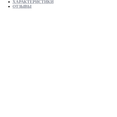
ХАРАКТЕРИСТИКИ
ОТЗЫВЫ
Отправляем в день заказа
Официальная гарантия от магазина
Превосходное качество
Лучшее предложение на рынке