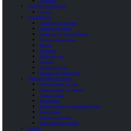
Подвесные
МЕБЕЛЬ ДЛЯ ВАННОЙ
Зеркала
АКСЕССУАРЫ
Держатели для полотенец
Гарнитур для туалета
Держатели для туалетной бумаги
Дозаторы жидкого мыла
Крючки
Мыльницы
Полки для душа
Поручни
Скребки для душа
Стаканы для зубных щеток
ИНЖЕНЕРНЫЕ СИСТЕМЫ
Донные клапаны для ванн
Донные клапаны для раковин
Душевые трапы
Инсталляции
Комплектующие для инженерных систем
Панели смыва
Сифоны для раковин
Сливы-переливы для ванн
КУХНЯ