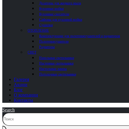
Дозаторы для жидкого мыла
Кухонные мойки
Кухонные смесители
Сифоны для кухонной мойки
Сушилки
ОТОПЛЕНИЕ
Комплектующие для полотенцесушителей и радиаторов
Полотенцесушители
Радиаторы
СВЕТ
Напольные светильники
Настенные светильники
Настольные лампы
Потолочные светильники
Галерея
Акции
Блог
О компании
Контакты
Search