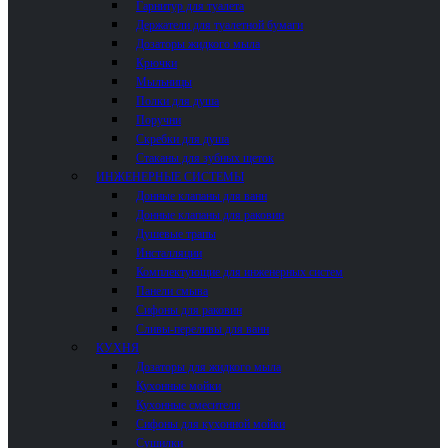
Гарнитур для туалета
Держатели для туалетной бумаги
Дозаторы жидкого мыла
Крючки
Мыльницы
Полки для душа
Поручни
Скребки для душа
Стаканы для зубных щеток
ИНЖЕНЕРНЫЕ СИСТЕМЫ
Донные клапаны для ванн
Донные клапаны для раковин
Душевые трапы
Инсталляции
Комплектующие для инженерных систем
Панели смыва
Сифоны для раковин
Сливы-переливы для ванн
КУХНЯ
Дозаторы для жидкого мыла
Кухонные мойки
Кухонные смесители
Сифоны для кухонной мойки
Сушилки