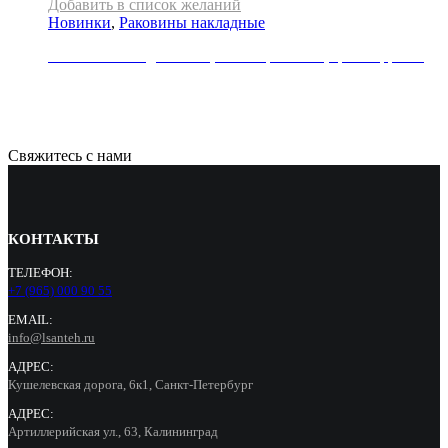
Добавить в список желаний
Новинки
,
Раковины накладные
Раковина накладная REA, коллекция SAMI, цвет терракот
33000
Р
Свяжитесь с нами
КОНТАКТЫ
ТЕЛЕФОН:
+7 (965) 000 90 55
EMAIL:
info@lsanteh.ru
АДРЕС:
Кушелевская дорога, 6к1, Санкт-Петербург
АДРЕС:
Артиллерийская ул., 63, Калининград