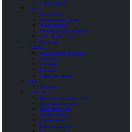
Шторки на ванну
ВАННЫ
Встраиваемые
Комплектующие для ванн
Отдельностоящие
Столики и полочки для ванной
Подголовники для ванн
Пристенные
УНИТАЗЫ
Комплектующие для унитазов
Напольные
Подвесные
Писсуары
Сиденья для унитазов
БИДЕ
Подвесные
СМЕСИТЕЛИ
Встраиваемые душевые системы
Встраиваемые смесители
Гигиенические души
Душевые системы
Душевые панели
Напольные смесители
Смесители для биде