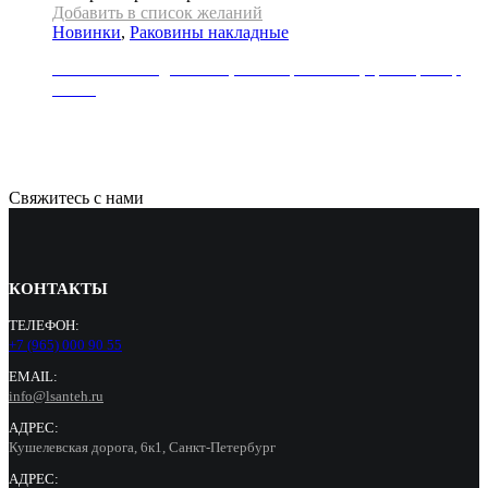
Добавить в список желаний
Новинки
,
Раковины накладные
Раковина накладная REA, коллекция SOFIA, цвет мрамор
белый
21000
Р
Свяжитесь с нами
КОНТАКТЫ
ТЕЛЕФОН:
+7 (965) 000 90 55
EMAIL:
info@lsanteh.ru
АДРЕС:
Кушелевская дорога, 6к1, Санкт-Петербург
АДРЕС: