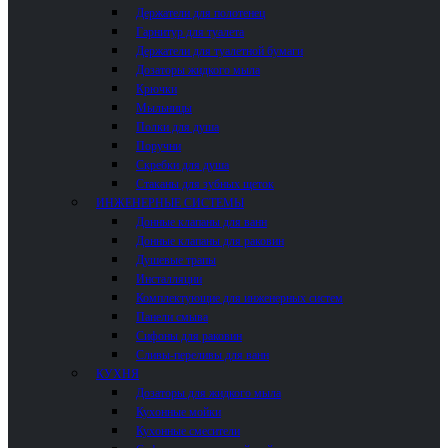
Держатели для полотенец
Гарнитур для туалета
Держатели для туалетной бумаги
Дозаторы жидкого мыла
Крючки
Мыльницы
Полки для душа
Поручни
Скребки для душа
Стаканы для зубных щеток
ИНЖЕНЕРНЫЕ СИСТЕМЫ
Донные клапаны для ванн
Донные клапаны для раковин
Душевые трапы
Инсталляции
Комплектующие для инженерных систем
Панели смыва
Сифоны для раковин
Сливы-переливы для ванн
КУХНЯ
Дозаторы для жидкого мыла
Кухонные мойки
Кухонные смесители