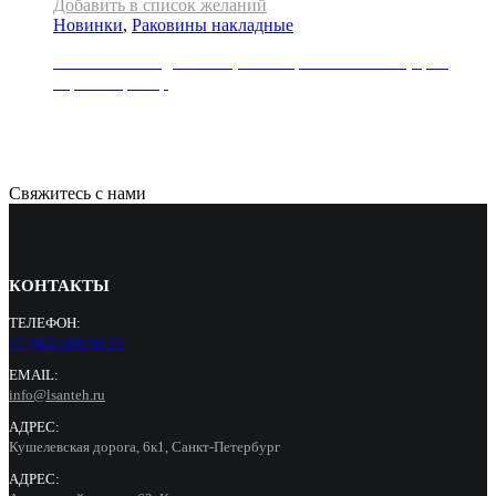
Добавить в список желаний
Новинки
,
Раковины накладные
Раковина накладная REA, коллекция SOFIA MINI, цвет
черный мрамор
21000
Р
Свяжитесь с нами
КОНТАКТЫ
ТЕЛЕФОН:
+7 (965) 000 90 55
EMAIL:
info@lsanteh.ru
АДРЕС:
Кушелевская дорога, 6к1, Санкт-Петербург
АДРЕС: