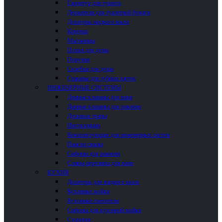
Гарнитур для туалета
Держатели для туалетной бумаги
Дозаторы жидкого мыла
Крючки
Мыльницы
Полки для душа
Поручни
Скребки для душа
Стаканы для зубных щеток
ИНЖЕНЕРНЫЕ СИСТЕМЫ
Донные клапаны для ванн
Донные клапаны для раковин
Душевые трапы
Инсталляции
Комплектующие для инженерных систем
Панели смыва
Сифоны для раковин
Сливы-переливы для ванн
КУХНЯ
Дозаторы для жидкого мыла
Кухонные мойки
Кухонные смесители
Сифоны для кухонной мойки
Сушилки