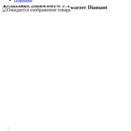
Душевой уголок ABBER Schwarzer Diamant AG30100B5-S70B5