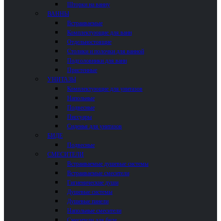
Шторки на ванну
ВАННЫ
Встраиваемые
Комплектующие для ванн
Отдельностоящие
Столики и полочки для ванной
Подголовники для ванн
Пристенные
УНИТАЗЫ
Комплектующие для унитазов
Напольные
Подвесные
Писсуары
Сиденья для унитазов
БИДЕ
Подвесные
СМЕСИТЕЛИ
Встраиваемые душевые системы
Встраиваемые смесители
Гигиенические души
Душевые системы
Душевые панели
Напольные смесители
Смесители для биде