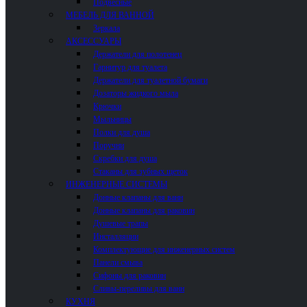
Подвесные
МЕБЕЛЬ ДЛЯ ВАННОЙ
Зеркала
АКСЕССУАРЫ
Держатели для полотенец
Гарнитур для туалета
Держатели для туалетной бумаги
Дозаторы жидкого мыла
Крючки
Мыльницы
Полки для душа
Поручни
Скребки для душа
Стаканы для зубных щеток
ИНЖЕНЕРНЫЕ СИСТЕМЫ
Донные клапаны для ванн
Донные клапаны для раковин
Душевые трапы
Инсталляции
Комплектующие для инженерных систем
Панели смыва
Сифоны для раковин
Сливы-переливы для ванн
КУХНЯ