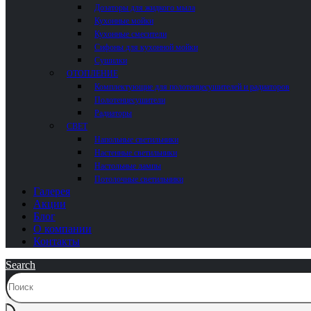
Дозаторы для жидкого мыла
Кухонные мойки
Кухонные смесители
Сифоны для кухонной мойки
Сушилки
ОТОПЛЕНИЕ
Комплектующие для полотенцесушителей и радиаторов
Полотенцесушители
Радиаторы
СВЕТ
Напольные светильники
Настенные светильники
Настольные лампы
Потолочные светильники
Галерея
Акции
Блог
О компании
Контакты
Search