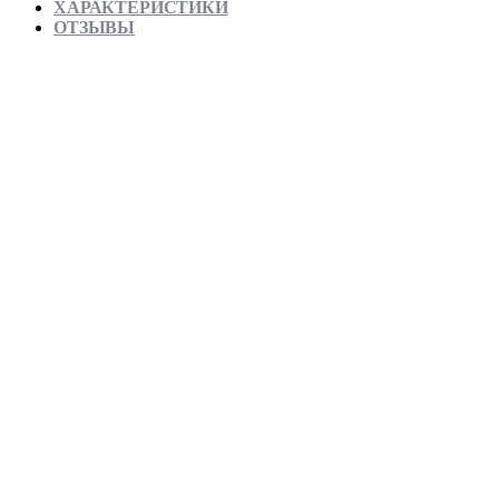
ХАРАКТЕРИСТИКИ
ОТЗЫВЫ
Отправляем в день заказа
Официальная гарантия от магазина
Превосходное качество
Лучшее предложение на рынке