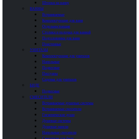
Шторки на ванну
ВАННЫ
Встраиваемые
Комплектующие для ванн
Отдельностоящие
Столики и полочки для ванной
Подголовники для ванн
Пристенные
УНИТАЗЫ
Комплектующие для унитазов
Напольные
Подвесные
Писсуары
Сиденья для унитазов
БИДЕ
Подвесные
СМЕСИТЕЛИ
Встраиваемые душевые системы
Встраиваемые смесители
Гигиенические души
Душевые системы
Душевые панели
Напольные смесители
Смесители для биде