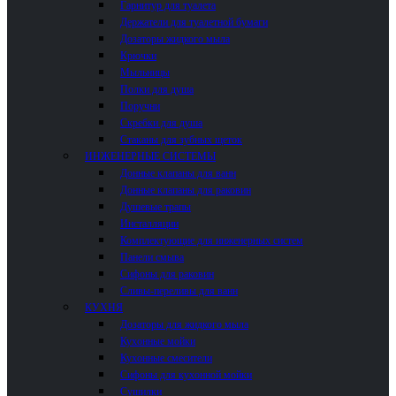
Гарнитур для туалета
Держатели для туалетной бумаги
Дозаторы жидкого мыла
Крючки
Мыльницы
Полки для душа
Поручни
Скребки для душа
Стаканы для зубных щеток
ИНЖЕНЕРНЫЕ СИСТЕМЫ
Донные клапаны для ванн
Донные клапаны для раковин
Душевые трапы
Инсталляции
Комплектующие для инженерных систем
Панели смыва
Сифоны для раковин
Сливы-переливы для ванн
КУХНЯ
Дозаторы для жидкого мыла
Кухонные мойки
Кухонные смесители
Сифоны для кухонной мойки
Сушилки