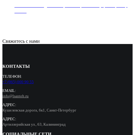
Раковина накладная REA, коллекция SOFIA, цвет мрамор
белый
21000
Р
Свяжитесь с нами
КОНТАКТЫ
ТЕЛЕФОН:
+7 (965) 000 90 55
EMAIL:
info@lsanteh.ru
АДРЕС:
Кушелевская дорога, 6к1, Санкт-Петербург
АДРЕС:
Артиллерийская ул., 63, Калининград
СОЦИАЛЬНЫЕ СЕТИ