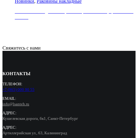
Новинки
,
Раковины накладные
Раковина накладная REA, коллекция MARINA, цвет синий/
золото
39000
Р
Свяжитесь с нами
КОНТАКТЫ
ТЕЛЕФОН:
+7 (965) 000 90 55
EMAIL:
info@lsanteh.ru
АДРЕС:
Кушелевская дорога, 6к1, Санкт-Петербург
АДРЕС:
Артиллерийская ул., 63, Калининград