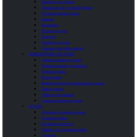
Гарнитур для туалета
Держатели для туалетной бумаги
Дозаторы жидкого мыла
Крючки
Мыльницы
Полки для душа
Поручни
Скребки для душа
Стаканы для зубных щеток
ИНЖЕНЕРНЫЕ СИСТЕМЫ
Донные клапаны для ванн
Донные клапаны для раковин
Душевые трапы
Инсталляции
Комплектующие для инженерных систем
Панели смыва
Сифоны для раковин
Сливы-переливы для ванн
КУХНЯ
Дозаторы для жидкого мыла
Кухонные мойки
Кухонные смесители
Сифоны для кухонной мойки
Сушилки