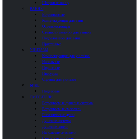
Шторки на ванну
ВАННЫ
Встраиваемые
Комплектующие для ванн
Отдельностоящие
Столики и полочки для ванной
Подголовники для ванн
Пристенные
УНИТАЗЫ
Комплектующие для унитазов
Напольные
Подвесные
Писсуары
Сиденья для унитазов
БИДЕ
Подвесные
СМЕСИТЕЛИ
Встраиваемые душевые системы
Встраиваемые смесители
Гигиенические души
Душевые системы
Душевые панели
Напольные смесители
Смесители для биде