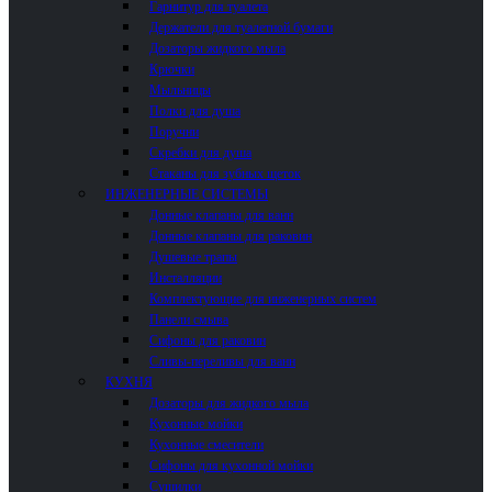
Гарнитур для туалета
Держатели для туалетной бумаги
Дозаторы жидкого мыла
Крючки
Мыльницы
Полки для душа
Поручни
Скребки для душа
Стаканы для зубных щеток
ИНЖЕНЕРНЫЕ СИСТЕМЫ
Донные клапаны для ванн
Донные клапаны для раковин
Душевые трапы
Инсталляции
Комплектующие для инженерных систем
Панели смыва
Сифоны для раковин
Сливы-переливы для ванн
КУХНЯ
Дозаторы для жидкого мыла
Кухонные мойки
Кухонные смесители
Сифоны для кухонной мойки
Сушилки