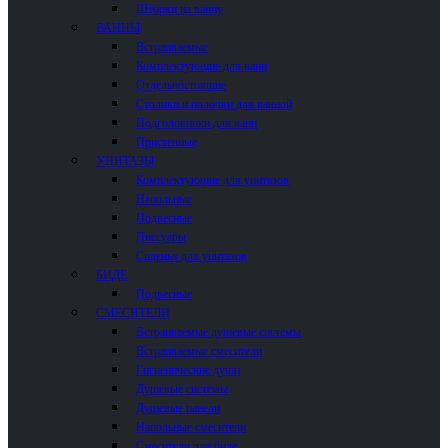
Шторки на ванну
ВАННЫ
Встраиваемые
Комплектующие для ванн
Отдельностоящие
Столики и полочки для ванной
Подголовники для ванн
Пристенные
УНИТАЗЫ
Комплектующие для унитазов
Напольные
Подвесные
Писсуары
Сиденья для унитазов
БИДЕ
Подвесные
СМЕСИТЕЛИ
Встраиваемые душевые системы
Встраиваемые смесители
Гигиенические души
Душевые системы
Душевые панели
Напольные смесители
Смесители для биде