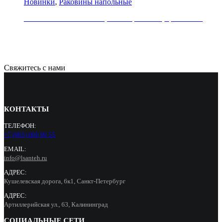
Новинки
,
Раковины напольные
Раковина напольная REA, коллекция HOPE, цвет белый
79000
Р
Свяжитесь с нами
КОНТАКТЫ
ТЕЛЕФОН:
+7 (965) 000 90 55
EMAIL:
info@lsanteh.ru
АДРЕС:
Кушелевская дорога, 6к1, Санкт-Петербург
АДРЕС:
Артиллерийская ул., 63, Калининград
СОЦИАЛЬНЫЕ СЕТИ