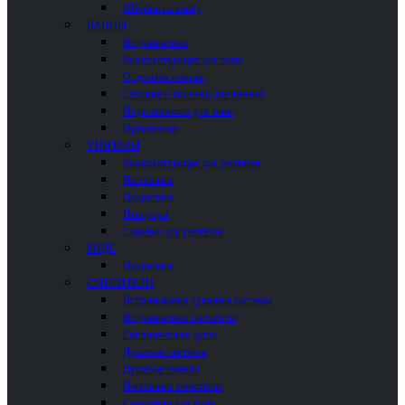
Шторки на ванну
ВАННЫ
Встраиваемые
Комплектующие для ванн
Отдельностоящие
Столики и полочки для ванной
Подголовники для ванн
Пристенные
УНИТАЗЫ
Комплектующие для унитазов
Напольные
Подвесные
Писсуары
Сиденья для унитазов
БИДЕ
Подвесные
СМЕСИТЕЛИ
Встраиваемые душевые системы
Встраиваемые смесители
Гигиенические души
Душевые системы
Душевые панели
Напольные смесители
Смесители для биде