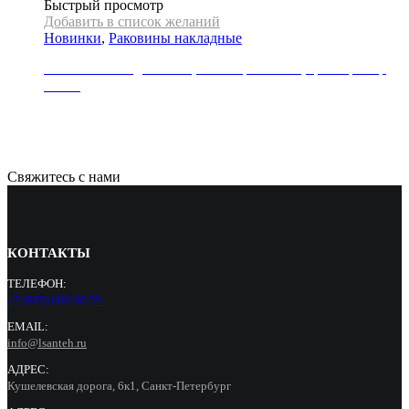
Быстрый просмотр
Добавить в список желаний
Новинки
,
Раковины накладные
Раковина накладная REA, коллекция SOFIA, цвет мрамор
белый
21000
Р
Свяжитесь с нами
КОНТАКТЫ
ТЕЛЕФОН:
+7 (965) 000 90 55
EMAIL:
info@lsanteh.ru
АДРЕС:
Кушелевская дорога, 6к1, Санкт-Петербург