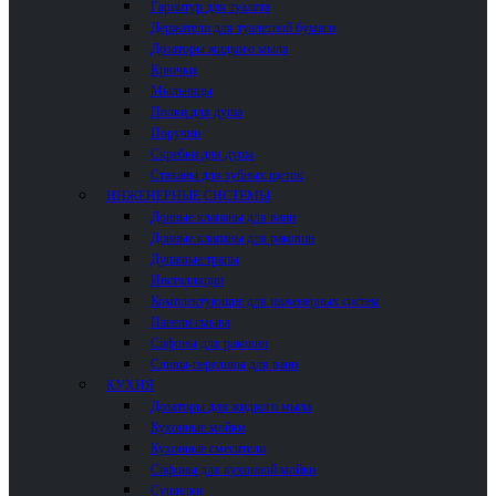
Гарнитур для туалета
Держатели для туалетной бумаги
Дозаторы жидкого мыла
Крючки
Мыльницы
Полки для душа
Поручни
Скребки для душа
Стаканы для зубных щеток
ИНЖЕНЕРНЫЕ СИСТЕМЫ
Донные клапаны для ванн
Донные клапаны для раковин
Душевые трапы
Инсталляции
Комплектующие для инженерных систем
Панели смыва
Сифоны для раковин
Сливы-переливы для ванн
КУХНЯ
Дозаторы для жидкого мыла
Кухонные мойки
Кухонные смесители
Сифоны для кухонной мойки
Сушилки