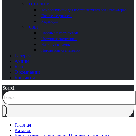
ОТОПЛЕНИЕ
Комплектующие для полотенцесушителей и радиаторов
Полотенцесушители
Радиаторы
СВЕТ
Напольные светильники
Настенные светильники
Настольные лампы
Потолочные светильники
Галерея
Акции
Блог
О компании
Контакты
Search
Главная
Каталог
Ванны отдельностоящие
,
Пристенные ванны
,