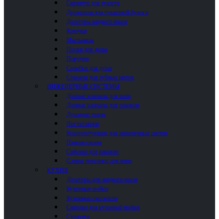
Гарнитур для туалета
Держатели для туалетной бумаги
Дозаторы жидкого мыла
Крючки
Мыльницы
Полки для душа
Поручни
Скребки для душа
Стаканы для зубных щеток
ИНЖЕНЕРНЫЕ СИСТЕМЫ
Донные клапаны для ванн
Донные клапаны для раковин
Душевые трапы
Инсталляции
Комплектующие для инженерных систем
Панели смыва
Сифоны для раковин
Сливы-переливы для ванн
КУХНЯ
Дозаторы для жидкого мыла
Кухонные мойки
Кухонные смесители
Сифоны для кухонной мойки
Сушилки