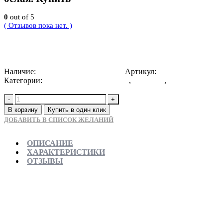
0
out of 5
( Отзывов пока нет. )
113050
Р
Наличие:
Доступно для предзаказа
Артикул:
4603757436625
Категории:
Ванны отдельностоящие
,
Новинки
,
Пристенные
ванны
-
+
В корзину
Купить в один клик
ДОБАВИТЬ В СПИСОК ЖЕЛАНИЙ
ОПИСАНИЕ
ХАРАКТЕРИСТИКИ
ОТЗЫВЫ
Отправляем в день заказа