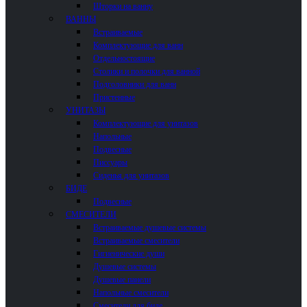
Шторки на ванну
ВАННЫ
Встраиваемые
Комплектующие для ванн
Отдельностоящие
Столики и полочки для ванной
Подголовники для ванн
Пристенные
УНИТАЗЫ
Комплектующие для унитазов
Напольные
Подвесные
Писсуары
Сиденья для унитазов
БИДЕ
Подвесные
СМЕСИТЕЛИ
Встраиваемые душевые системы
Встраиваемые смесители
Гигиенические души
Душевые системы
Душевые панели
Напольные смесители
Смесители для биде