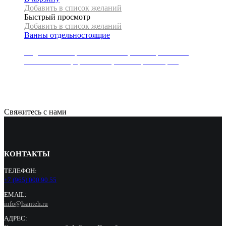
Добавить в список желаний
Быстрый просмотр
Добавить в список желаний
Ванны отдельностоящие
Отдельностоящая ванна Mexen, коллекция SOLID,
170x75x58 см, цвет белый, слив-перелив хром
167500
Р
Свяжитесь с нами
КОНТАКТЫ
ТЕЛЕФОН:
+7 (965) 000 90 55
EMAIL:
info@lsanteh.ru
АДРЕС: